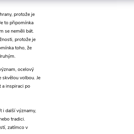
rany, protože je
Je to připomínka
m se neměli bát.
nosti, protože je
pomínka toho, že
 druhým.
 význam, ocelový
e skvělou volbou. Je
 a inspiraci po
 i další významy,
nebo tradici.
tí, zatímco v