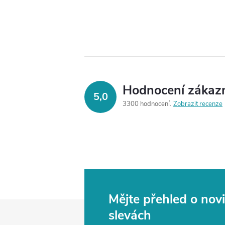
Hodnocení zákaz
5,0
3300 hodnocení
Zobrazit recenze
Mějte přehled o no
Z
slevách