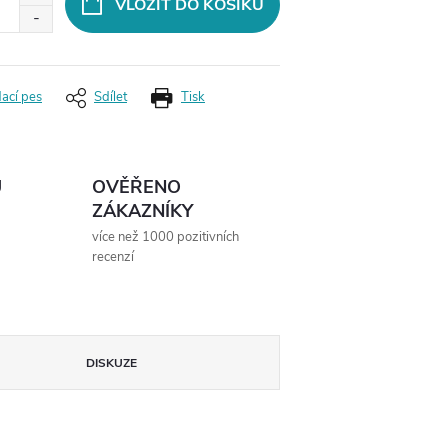
VLOŽIT DO KOŠÍKU
dací pes
Sdílet
Tisk
Ů
OVĚŘENO
ZÁKAZNÍKY
více než 1000 pozitivních
recenzí
DISKUZE