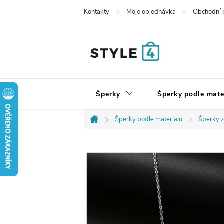
Přejít
Kontakty
Moje objednávka
Obchodní 
na
obsah
Šperky
Šperky podle mate
Šperky podle materiálu
Šperky z
Domů