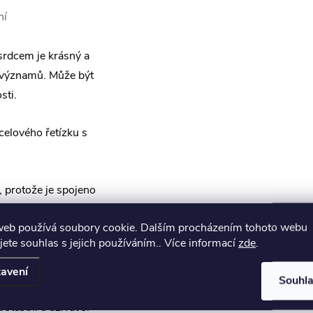
ní
srdcem je krásný a
 významů. Může být
sti.
elového řetízku s
 protože je spojeno
řipomínka toho, že
web používá soubory cookie. Dalším procházením tohoto webu
ou bychom si měli
jete souhlas s jejich používáním.. Více informací
zde
.
, protože je
avení
Souhl
Je to připomínka
šťastní a užívat si