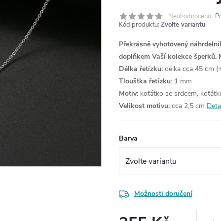
Neohodnoceno
P
Kód produktu:
Zvolte variantu
Překrásně vyhotovený náhrdelník
doplňkem Vaší kolekce šperků.
Délka řetízku:
délka cca 45 cm (+
Tloušťka řetízku:
1 mm
Motiv:
koťátko se srdcem, koťátk
Velikost motivu:
cca 2,5 cm
Deta
Barva
Možnosti doručení