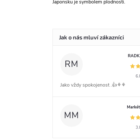
Japonsku je symbolem plodnosti.
RADK
RM
6.
Jako vždy spokojenost .👍⚘️⚘️
Markét
MM
3.