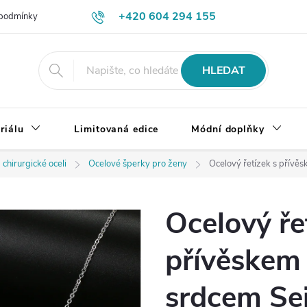
+420 604 294 155
podmínky
Výměna, vrácení a reklamace zboží
Doprava a platba
HLEDAT
riálu
Limitovaná edice
Módní doplňky
 chirurgické oceli
Ocelové šperky pro ženy
Ocelový řetízek s přívěs
Ocelový ře
přívěskem 
srdcem Sej