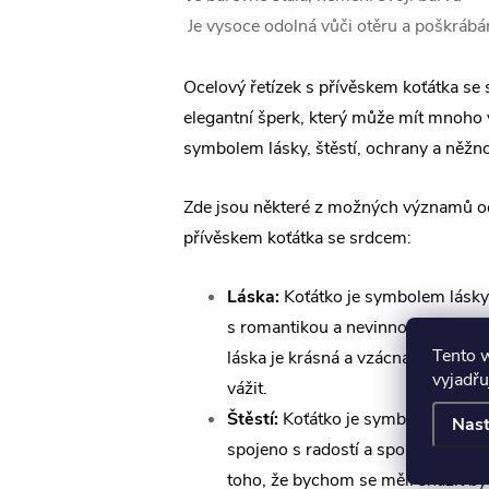
Je vysoce odolná vůči otěru a poškrábá
Ocelový řetízek s přívěskem koťátka se 
elegantní šperk, který může mít mnoho
symbolem lásky, štěstí, ochrany a něžno
Zde jsou některé z možných významů oc
přívěskem koťátka se srdcem:
Láska:
Koťátko je symbolem lásky,
s romantikou a nevinností. Je to p
Tento 
láska je krásná a vzácná věc, kter
vyjadřu
vážit.
Štěstí:
Koťátko je symbolem štěstí
Nast
spojeno s radostí a spokojeností. 
toho, že bychom se měli snažit být 