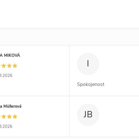
A MIKOVÁ
I
8.2026
Spokojenost
a Müllerová
JB
8.2026