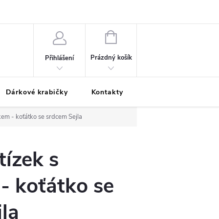
Podmínky ochrany osobních údajů
Odložená platba
Blog
Pé
NÁKUPNÍ
KOŠÍK
Prázdný košík
Přihlášení
Dárkové krabičky
Kontakty
Moje objednávka
kem - koťátko se srdcem Sejla
tízek s
- koťátko se
la