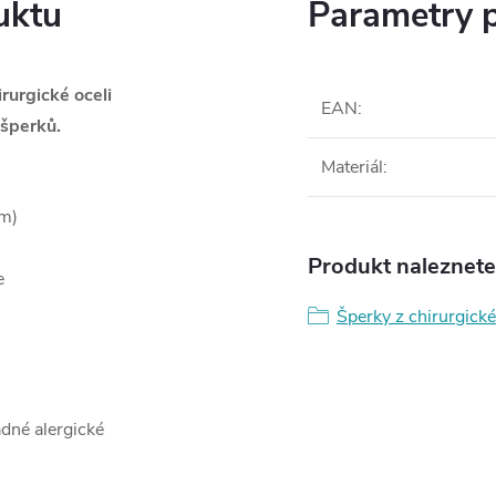
uktu
Parametry 
rurgické oceli
EAN
:
šperků.
Materiál
:
cm)
Produkt naleznete 
e
Šperky z chirurgické
ádné alergické