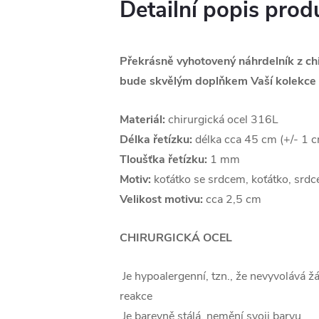
Detailní popis prod
Překrásně vyhotovený náhrdelník z chi
bude skvělým doplňkem Vaší kolekce 
Materiál:
chirurgická ocel 316L
Délka řetízku:
délka cca 45 cm (+/- 1 
Tloušťka řetízku:
1 mm
Motiv:
koťátko se srdcem, koťátko, srdc
Velikost motivu:
cca 2,5 cm
CHIRURGICKÁ OCEL
Je hypoalergenní, tzn., že nevyvolává ž
reakce
Je barevně stálá, nemění svoji barvu