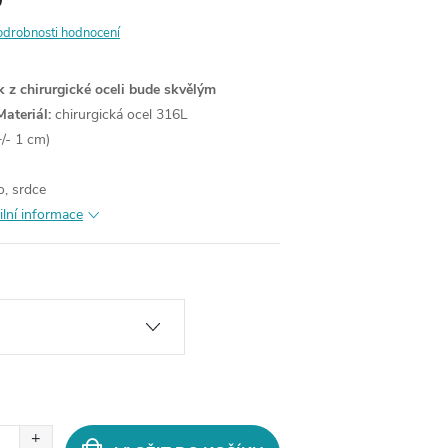
odrobnosti hodnocení
 z chirurgické oceli bude skvělým
Materiál:
chirurgická ocel 316L
/- 1 cm)
o, srdce
ilní informace