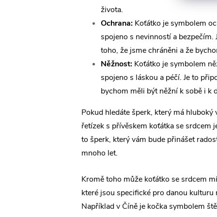
života.
Ochrana:
Koťátko je symbolem och
spojeno s nevinností a bezpečím. 
toho, že jsme chráněni a že bycho
Něžnost:
Koťátko je symbolem něž
spojeno s láskou a péčí. Je to při
bychom měli být něžní k sobě i k
Pokud hledáte šperk, který má hluboký
řetízek s přívěskem koťátka se srdcem j
to šperk, který vám bude přinášet radost
mnoho let.
Kromě toho může koťátko se srdcem mít
které jsou specifické pro danou kulturu 
Například v Číně je kočka symbolem štěs