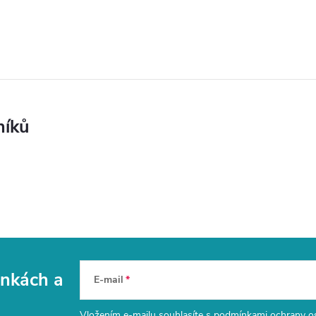
níků
vinkách
a
E-mail
Vložením e-mailu souhlasíte s
podmínkami ochrany o