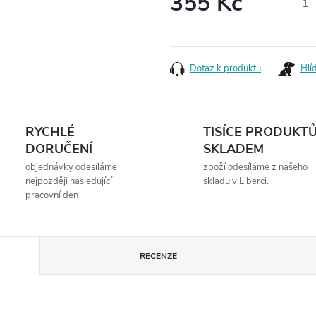
355 Kč
Měrná
cena:
Dotaz k produktu
Hlí
RYCHLÉ
TISÍCE PRODUKT
DORUČENÍ
SKLADEM
objednávky odesíláme
zboží odesíláme z našeho
nejpozději následující
skladu v Liberci.
pracovní den
RECENZE