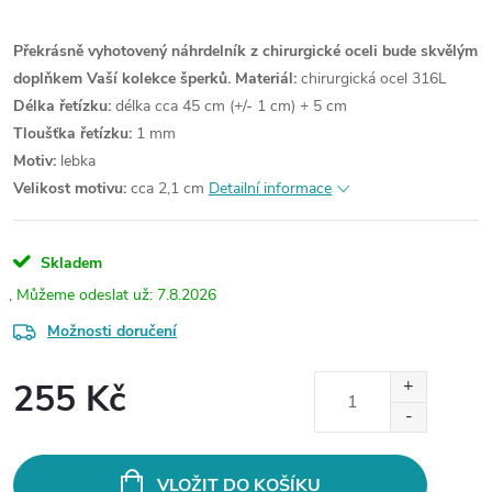
Překrásně vyhotovený náhrdelník z chirurgické oceli bude skvělým
doplňkem Vaší kolekce šperků.
Materiál:
chirurgická ocel 316L
Délka řetízku:
délka cca 45 cm (+/- 1 cm) + 5 cm
Tloušťka řetízku:
1 mm
Motiv:
lebka
Velikost motivu:
cca 2,1 cm
Detailní informace
Skladem
7.8.2026
Možnosti doručení
255 Kč
Měrná
cena:
VLOŽIT DO KOŠÍKU