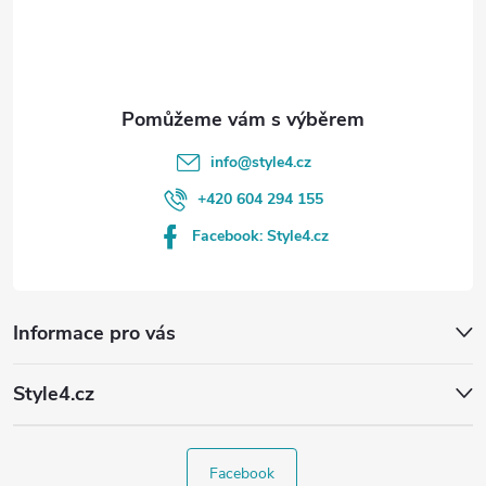
í
info
@
style4.cz
+420 604 294 155
Facebook: Style4.cz
Informace pro vás
Style4.cz
Facebook