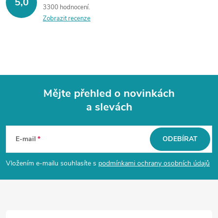
5,0
3300 hodnocení
Zobrazit recenze
Mějte přehled o novinkách
a slevách
Z
á
E-mail
ODEBÍRAT
p
Vložením e-mailu souhlasíte s
podmínkami ochrany osobních údajů
a
t