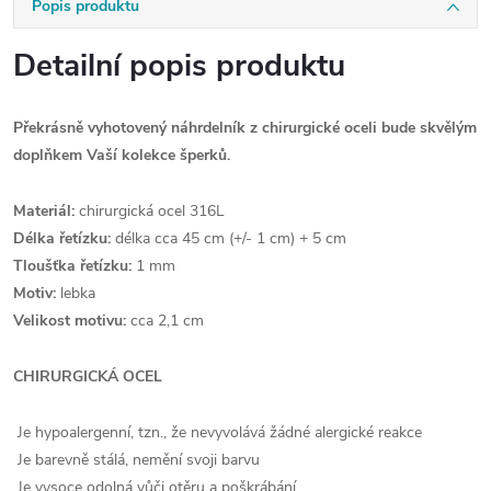
Popis produktu
Detailní popis produktu
Překrásně vyhotovený náhrdelník z chirurgické oceli bude skvělým
doplňkem Vaší kolekce šperků.
Materiál:
chirurgická ocel 316L
Délka řetízku:
délka cca 45 cm (+/- 1 cm) + 5 cm
Tloušťka řetízku:
1 mm
Motiv:
lebka
Velikost motivu:
cca 2,1 cm
CHIRURGICKÁ OCEL
Je hypoalergenní, tzn., že nevyvolává žádné alergické reakce
Je barevně stálá, nemění svoji barvu
Je vysoce odolná vůči otěru a poškrábání