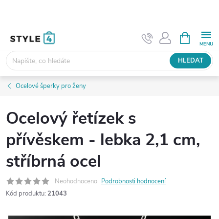
Přejít
na
obsah
NÁKUPNÍ
KOŠÍK
HLEDAT
Ocelové šperky pro ženy
Ocelový řetízek s
přívěskem - lebka 2,1 cm,
stříbrná ocel
Neohodnoceno
Podrobnosti hodnocení
Kód produktu:
21043