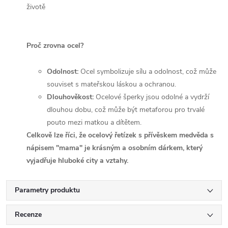
životě
Proč zrovna ocel?
Odolnost:
Ocel symbolizuje sílu a odolnost, což může
souviset s mateřskou láskou a ochranou.
Dlouhověkost:
Ocelové šperky jsou odolné a vydrží
dlouhou dobu, což může být metaforou pro trvalé
pouto mezi matkou a dítětem.
Celkově lze říci, že ocelový řetízek s přívěskem medvěda s
nápisem "mama" je krásným a osobním dárkem, který
vyjadřuje hluboké city a vztahy.
Parametry produktu
Recenze