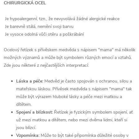
CHIRURGICKÁ OCEL
Je hypoalergenní, tzn., že nevyvolává žádné alergické reakce
Je barevně stálá, nemění svoji barvu
Je vysoce odolná vůči otěru a poškrábání
Ocelový řetízek s přívěskem medvěda s nápisem "mama" má několik
možných významů a může být symbolem různých emocí a vztahů.
Zde jsou některé z nejčastějších interpretací:
Láska a péče:
Medvěd je často spojován s ochranou, silou a
mateřskou láskou. Přívěsek medvěda s nápisem "mama" tak
může být výrazem hluboké lásky a péče mezi matkou a
dítětem.
Spojení a blízkost:
Řetízek je fyzickým symbolem spojení, ať
už mezi matkou a dítětem, nebo mezi dvěma lidmi, kteří si
jsou blízcí.
Vzpomínka:
Může to být také připomínka důležité osoby v