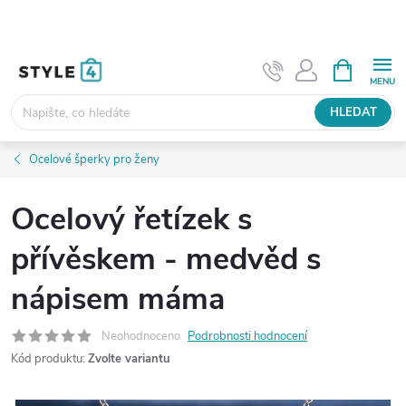
Přejít
na
obsah
NÁKUPNÍ
KOŠÍK
HLEDAT
Ocelové šperky pro ženy
Ocelový řetízek s
přívěskem - medvěd s
nápisem máma
Neohodnoceno
Podrobnosti hodnocení
Kód produktu:
Zvolte variantu