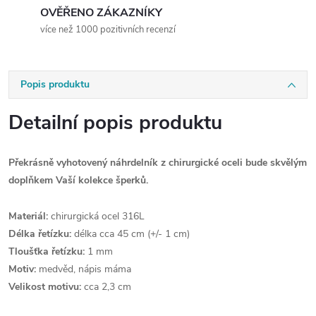
OVĚŘENO ZÁKAZNÍKY
více než 1000 pozitivních recenzí
Popis produktu
Detailní popis produktu
Překrásně vyhotovený náhrdelník z chirurgické oceli bude skvělým
doplňkem Vaší kolekce šperků.
Materiál:
chirurgická ocel 316L
Délka řetízku:
délka cca 45 cm (+/- 1 cm)
Tloušťka řetízku:
1 mm
Motiv:
medvěd, nápis máma
Velikost motivu:
cca 2,3 cm