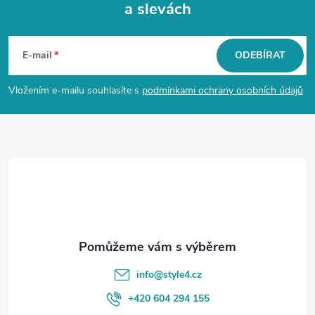
a slevách
Z
á
E-mail
ODEBÍRAT
p
Vložením e-mailu souhlasíte s
podmínkami ochrany osobních údajů
a
t
í
info
@
style4.cz
+420 604 294 155