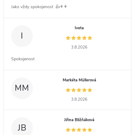
Jako vždy spokojenost .👍⚘️⚘️
Iveta
I
3.8.2026
Spokojenost
Markéta Müllerová
MM
3.8.2026
Jiřina Bližňáková
JB