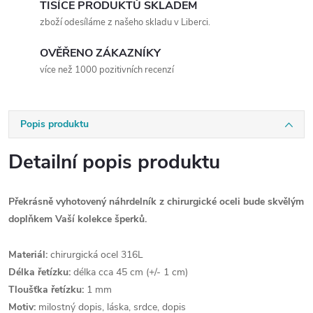
TISÍCE PRODUKTŮ SKLADEM
zboží odesíláme z našeho skladu v Liberci.
OVĚŘENO ZÁKAZNÍKY
více než 1000 pozitivních recenzí
Popis produktu
Detailní popis produktu
Překrásně vyhotovený náhrdelník z chirurgické oceli bude skvělým
doplňkem Vaší kolekce šperků.
Materiál:
chirurgická ocel 316L
Délka řetízku:
délka cca 45 cm (+/- 1 cm)
Tloušťka řetízku:
1 mm
Motiv:
milostný dopis, láska, srdce, dopis