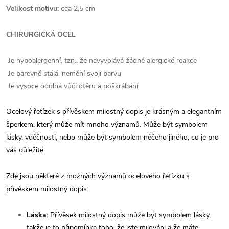
Velikost motivu:
cca 2,5 cm
CHIRURGICKÁ OCEL
Je hypoalergenní, tzn., že nevyvolává žádné alergické reakce
Je barevně stálá, nemění svoji barvu
Je vysoce odolná vůči otěru a poškrábání
Ocelový řetízek s přívěskem milostný dopis je krásným a elegantním
šperkem, který může mít mnoho významů. Může být symbolem
lásky, vděčnosti, nebo může být symbolem něčeho jiného, co je pro
vás důležité.
Zde jsou některé z možných významů ocelového řetízku s
přívěskem milostný dopis:
Láska:
Přívěsek milostný dopis může být symbolem lásky,
takže je to připomínka toho, že jste milováni a že máte