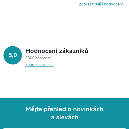
Zobrazit další hodnocení
Hodnocení zákazníků
5,0
3300 hodnocení
Zobrazit recenze
Mějte přehled o novinkách
a slevách
Z