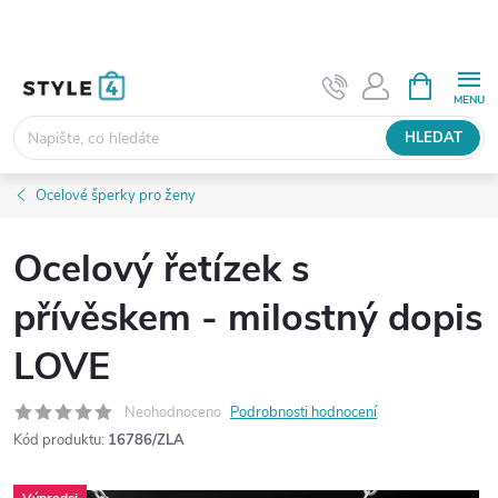
Přejít
na
obsah
NÁKUPNÍ
KOŠÍK
HLEDAT
Ocelové šperky pro ženy
Ocelový řetízek s
přívěskem - milostný dopis
LOVE
Neohodnoceno
Podrobnosti hodnocení
Kód produktu:
16786/ZLA
Výprodej