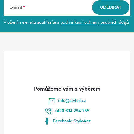
á
E-mail
ODEBÍRAT
p
Vložením e-mailu souhlasíte s
podmínkami ochrany osobních údajů
a
t
í
info
@
style4.cz
+420 604 294 155
Facebook: Style4.cz