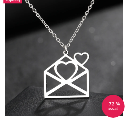
–72 %
355 Kč