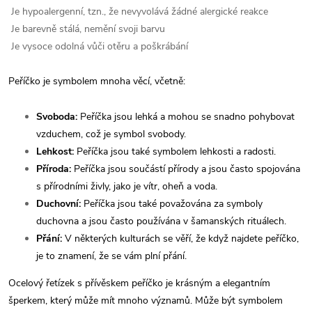
Je hypoalergenní, tzn., že nevyvolává žádné alergické reakce
Je barevně stálá, nemění svoji barvu
Je vysoce odolná vůči otěru a poškrábání
Peříčko je symbolem mnoha věcí, včetně:
Svoboda:
Peříčka jsou lehká a mohou se snadno pohybovat
vzduchem, což je symbol svobody.
Lehkost:
Peříčka jsou také symbolem lehkosti a radosti.
Příroda:
Peříčka jsou součástí přírody a jsou často spojována
s přírodními živly, jako je vítr, oheň a voda.
Duchovní:
Peříčka jsou také považována za symboly
duchovna a jsou často používána v šamanských rituálech.
Přání:
V některých kulturách se věří, že když najdete peříčko,
je to znamení, že se vám plní přání.
Ocelový řetízek s přívěskem peříčko je krásným a elegantním
šperkem, který může mít mnoho významů. Může být symbolem