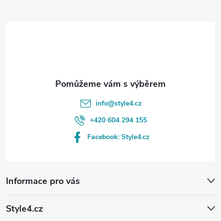
t
í
info
@
style4.cz
+420 604 294 155
Facebook: Style4.cz
Informace pro vás
Style4.cz