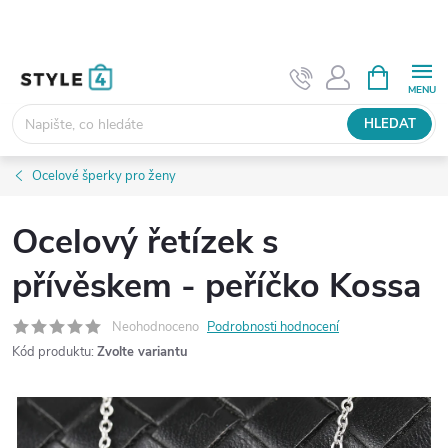
Přejít
na
obsah
NÁKUPNÍ
KOŠÍK
HLEDAT
Ocelové šperky pro ženy
Ocelový řetízek s
přívěskem - peříčko Kossa
Neohodnoceno
Podrobnosti hodnocení
Kód produktu:
Zvolte variantu