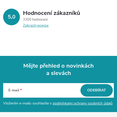
Hodnocení zákazníků
5,0
3300 hodnocení
Zobrazit recenze
Mějte přehled o novinkách
a slevách
Z
á
E-mail
ODEBÍRAT
p
Vložením e-mailu souhlasíte s
podmínkami ochrany osobních údajů
a