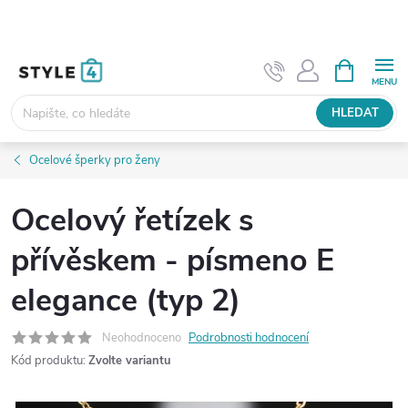
Přejít
na
obsah
NÁKUPNÍ
KOŠÍK
HLEDAT
Ocelové šperky pro ženy
Ocelový řetízek s
přívěskem - písmeno E
elegance (typ 2)
Neohodnoceno
Podrobnosti hodnocení
Kód produktu:
Zvolte variantu