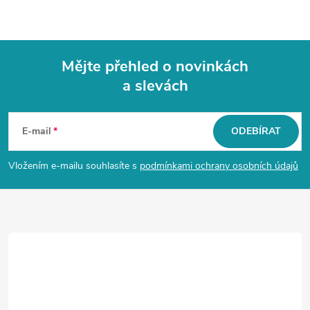
Mějte přehled o novinkách
a slevách
Z
á
E-mail
ODEBÍRAT
p
Vložením e-mailu souhlasíte s
podmínkami ochrany osobních údajů
a
t
í