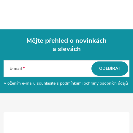
Mějte přehled o novinkách
a slevách
Z
á
E-mail
ODEBÍRAT
p
Vložením e-mailu souhlasíte s
podmínkami ochrany osobních údajů
a
t
í