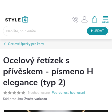
Přejít
na
obsah
NÁKUPNÍ
KOŠÍK
HLEDAT
Ocelové šperky pro ženy
Ocelový řetízek s
přívěskem - písmeno H
elegance (typ 2)
Neohodnoceno
Podrobnosti hodnocení
Kód produktu:
Zvolte variantu