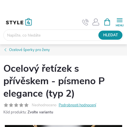
Přejít
na
obsah
NÁKUPNÍ
KOŠÍK
HLEDAT
Ocelové šperky pro ženy
Ocelový řetízek s
přívěskem - písmeno P
elegance (typ 2)
Neohodnoceno
Podrobnosti hodnocení
Kód produktu:
Zvolte variantu