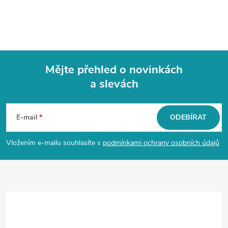
Mějte přehled o novinkách
a slevách
Z
á
E-mail
ODEBÍRAT
p
Vložením e-mailu souhlasíte s
podmínkami ochrany osobních údajů
a
t
í