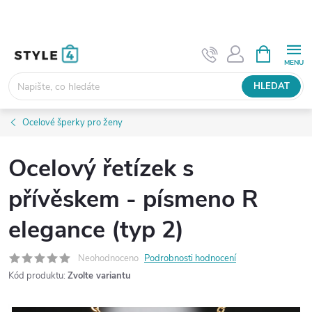
Přejít
na
obsah
NÁKUPNÍ
KOŠÍK
HLEDAT
Ocelové šperky pro ženy
Ocelový řetízek s
přívěskem - písmeno R
elegance (typ 2)
Neohodnoceno
Podrobnosti hodnocení
Kód produktu:
Zvolte variantu