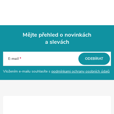
Mějte přehled o novinkách
a slevách
Z
á
E-mail
ODEBÍRAT
p
Vložením e-mailu souhlasíte s
podmínkami ochrany osobních údajů
a
t
í