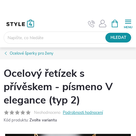
Přejít
na
obsah
NÁKUPNÍ
KOŠÍK
HLEDAT
Ocelové šperky pro ženy
Ocelový řetízek s
přívěskem - písmeno V
elegance (typ 2)
Neohodnoceno
Podrobnosti hodnocení
Kód produktu:
Zvolte variantu