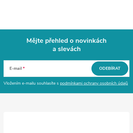
Mějte přehled o novinkách
a slevách
Z
á
E-mail
ODEBÍRAT
p
Vložením e-mailu souhlasíte s
podmínkami ochrany osobních údajů
a
t
í