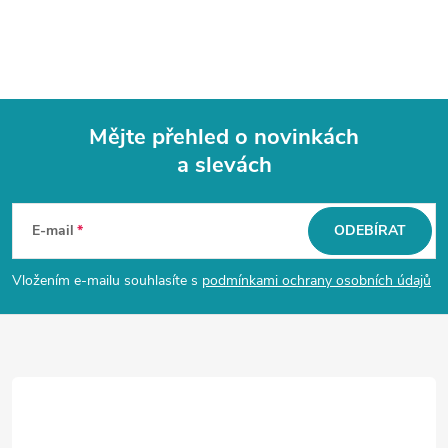
Mějte přehled o novinkách
a slevách
Z
á
E-mail
ODEBÍRAT
p
Vložením e-mailu souhlasíte s
podmínkami ochrany osobních údajů
a
t
í