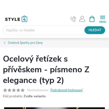
Přejít
na
obsah
NÁKUPNÍ
KOŠÍK
HLEDAT
Ocelové šperky pro ženy
Ocelový řetízek s
přívěskem - písmeno Z
elegance (typ 2)
Neohodnoceno
Podrobnosti hodnocení
Kód produktu:
Zvolte variantu