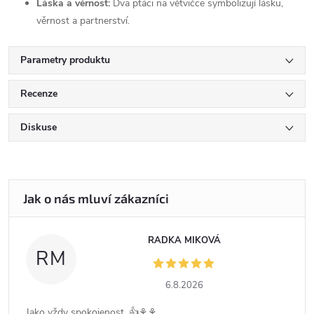
Láska a věrnost:
Dva ptáci na větvičce symbolizují lásku,
věrnost a partnerství.
Parametry produktu
Recenze
Diskuse
RADKA MIKOVÁ
RM
6.8.2026
Jako vždy spokojenost .👍⚘️⚘️