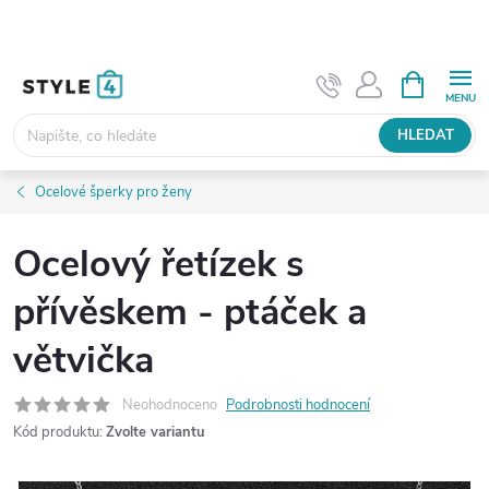
Přejít
na
obsah
NÁKUPNÍ
KOŠÍK
HLEDAT
Ocelové šperky pro ženy
Ocelový řetízek s
přívěskem - ptáček a
větvička
Neohodnoceno
Podrobnosti hodnocení
Kód produktu:
Zvolte variantu