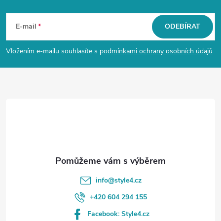
Z
á
E-mail
ODEBÍRAT
p
Vložením e-mailu souhlasíte s
podmínkami ochrany osobních údajů
a
t
í
info
@
style4.cz
+420 604 294 155
Facebook: Style4.cz