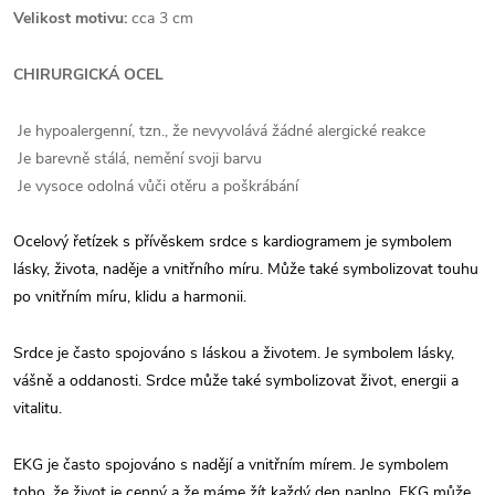
Velikost motivu:
cca 3 cm
CHIRURGICKÁ OCEL
Je hypoalergenní, tzn., že nevyvolává žádné alergické reakce
Je barevně stálá, nemění svoji barvu
Je vysoce odolná vůči otěru a poškrábání
Ocelový řetízek s přívěskem srdce s kardiogramem je symbolem
lásky, života, naděje a vnitřního míru. Může také symbolizovat touhu
po vnitřním míru, klidu a harmonii.
Srdce je často spojováno s láskou a životem. Je symbolem lásky,
vášně a oddanosti. Srdce může také symbolizovat život, energii a
vitalitu.
EKG je často spojováno s nadějí a vnitřním mírem. Je symbolem
toho, že život je cenný a že máme žít každý den naplno. EKG může