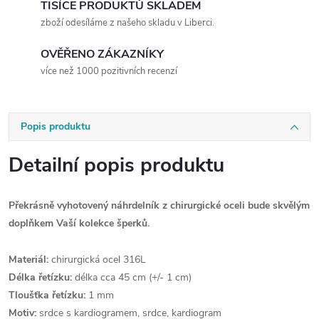
TISÍCE PRODUKTŮ SKLADEM
zboží odesíláme z našeho skladu v Liberci.
OVĚŘENO ZÁKAZNÍKY
více než 1000 pozitivních recenzí
Popis produktu
Detailní popis produktu
Překrásně vyhotovený náhrdelník z chirurgické oceli bude skvělým
doplňkem Vaší kolekce šperků.
Materiál:
chirurgická ocel 316L
Délka řetízku:
délka cca 45 cm (+/- 1 cm)
Tloušťka řetízku:
1 mm
Motiv:
srdce s kardiogramem, srdce, kardiogram