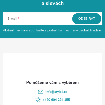
a slevách
Z
á
E-mail
ODEBÍRAT
p
Vložením e-mailu souhlasíte s
podmínkami ochrany osobních údajů
a
t
í
info
@
style4.cz
+420 604 294 155