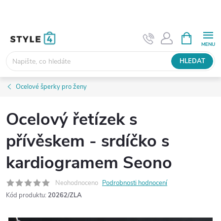
Přejít
na
obsah
NÁKUPNÍ
KOŠÍK
HLEDAT
Ocelové šperky pro ženy
Ocelový řetízek s
přívěskem - srdíčko s
kardiogramem Seono
Neohodnoceno
Podrobnosti hodnocení
Kód produktu:
20262/ZLA