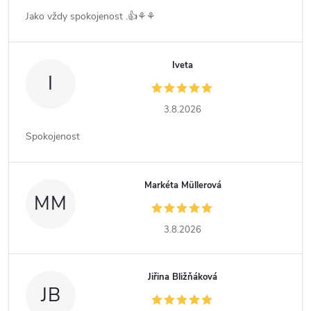
Jako vždy spokojenost .👍⚘️⚘️
Iveta
I
3.8.2026
Spokojenost
Markéta Müllerová
MM
3.8.2026
Jiřina Bližňáková
JB