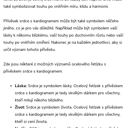
také symbolizovat touhu po vnitřním míru, klidu a harmonii.
Přívěsek srdce s kardiogramem může být také symbolem něčeho
jiného, co je pro vás důležité. Například může být symbolem vaší
lásky k někomu blízkému, vaší touhy po duchovním růstu nebo vaší
touhy po vnitřním smíření. Nakonec je na každém jednotlivci, aby si
určil význam tohoto přívěsku.
Zde jsou některé z možných významů ocelového řetízku s
přívěskem srdce s kardiogramem:
Láska:
Srdce je symbolem lásky. Ocelový řetízek s přívěskem
srdce s kardiogramem je tedy skvělým dárkem pro všechny,
kteří milují někoho blízkého.
Život:
Srdce je symbolem života. Ocelový řetízek s přívěskem
srdce s kardiogramem je tedy skvělým dárkem pro všechny,
kteří si cení života.