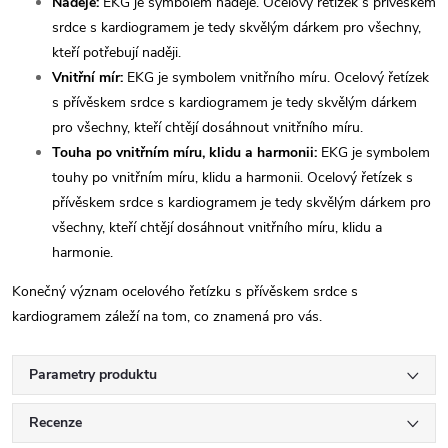
Naděje:
EKG je symbolem naděje. Ocelový řetízek s přívěskem
srdce s kardiogramem je tedy skvělým dárkem pro všechny,
kteří potřebují naději.
Vnitřní mír:
EKG je symbolem vnitřního míru. Ocelový řetízek
s přívěskem srdce s kardiogramem je tedy skvělým dárkem
pro všechny, kteří chtějí dosáhnout vnitřního míru.
Touha po vnitřním míru, klidu a harmonii:
EKG je symbolem
touhy po vnitřním míru, klidu a harmonii. Ocelový řetízek s
přívěskem srdce s kardiogramem je tedy skvělým dárkem pro
všechny, kteří chtějí dosáhnout vnitřního míru, klidu a
harmonie.
Konečný význam ocelového řetízku s přívěskem srdce s
kardiogramem záleží na tom, co znamená pro vás.
Parametry produktu
Recenze