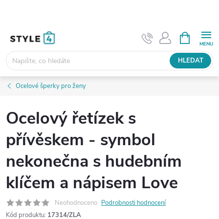
Přejít
na
obsah
NÁKUPNÍ
KOŠÍK
HLEDAT
Ocelové šperky pro ženy
Ocelový řetízek s
přívěskem - symbol
nekonečna s hudebním
klíčem a nápisem Love
Neohodnoceno
Podrobnosti hodnocení
Kód produktu:
17314/ZLA