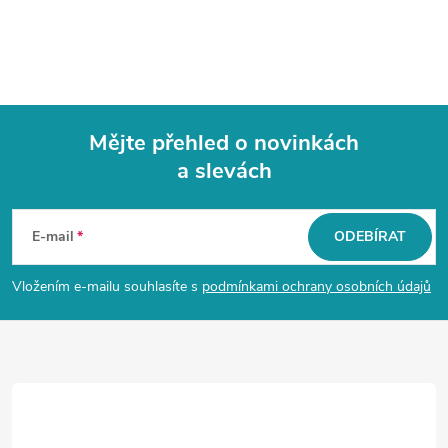
Mějte přehled o novinkách
a slevách
Z
á
E-mail
ODEBÍRAT
p
Vložením e-mailu souhlasíte s
podmínkami ochrany osobních údajů
a
t
í