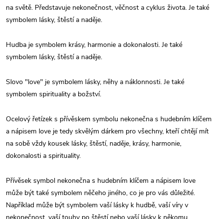
na světě. Představuje nekonečnost, věčnost a cyklus života. Je také
symbolem lásky, štěstí a naděje.
Hudba je symbolem krásy, harmonie a dokonalosti. Je také
symbolem lásky, štěstí a naděje.
Slovo "love" je symbolem lásky, něhy a náklonnosti. Je také
symbolem spirituality a božství.
Ocelový řetízek s přívěskem symbolu nekonečna s hudebním klíčem
a nápisem love je tedy skvělým dárkem pro všechny, kteří chtějí mít
na sobě vždy kousek lásky, štěstí, naděje, krásy, harmonie,
dokonalosti a spirituality.
Přívěsek symbol nekonečna s hudebním klíčem a nápisem love
může být také symbolem něčeho jiného, co je pro vás důležité.
Například může být symbolem vaší lásky k hudbě, vaší víry v
nekonečnost, vaší touhy po štěstí nebo vaší lásky k někomu