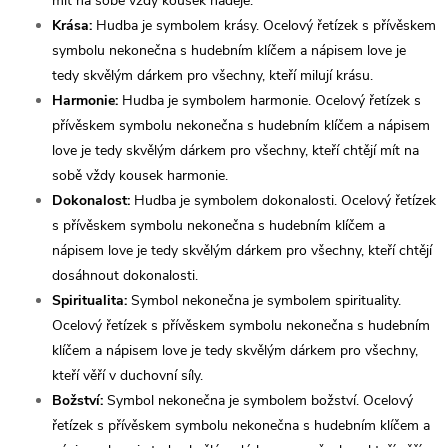
mít na sobě vždy kousek naděje.
Krása:
Hudba je symbolem krásy. Ocelový řetízek s přívěskem
symbolu nekonečna s hudebním klíčem a nápisem love je
tedy skvělým dárkem pro všechny, kteří milují krásu.
Harmonie:
Hudba je symbolem harmonie. Ocelový řetízek s
přívěskem symbolu nekonečna s hudebním klíčem a nápisem
love je tedy skvělým dárkem pro všechny, kteří chtějí mít na
sobě vždy kousek harmonie.
Dokonalost:
Hudba je symbolem dokonalosti. Ocelový řetízek
s přívěskem symbolu nekonečna s hudebním klíčem a
nápisem love je tedy skvělým dárkem pro všechny, kteří chtějí
dosáhnout dokonalosti.
Spiritualita:
Symbol nekonečna je symbolem spirituality.
Ocelový řetízek s přívěskem symbolu nekonečna s hudebním
klíčem a nápisem love je tedy skvělým dárkem pro všechny,
kteří věří v duchovní síly.
Božství:
Symbol nekonečna je symbolem božství. Ocelový
řetízek s přívěskem symbolu nekonečna s hudebním klíčem a