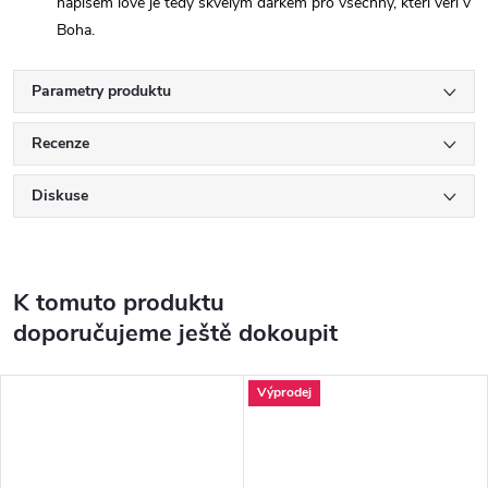
nápisem love je tedy skvělým dárkem pro všechny, kteří věří v
Boha.
Parametry produktu
Recenze
Diskuse
K tomuto produktu
doporučujeme ještě dokoupit
Výprodej