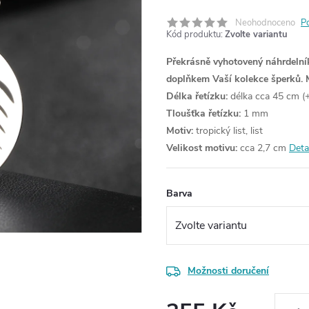
Neohodnoceno
P
Kód produktu:
Zvolte variantu
Překrásně vyhotovený náhrdelník
doplňkem Vaší kolekce šperků.
Délka řetízku:
délka cca 45 cm (+
Tloušťka řetízku:
1 mm
Motiv:
tropický list, list
Velikost motivu:
cca 2,7 cm
Deta
Barva
Možnosti doručení