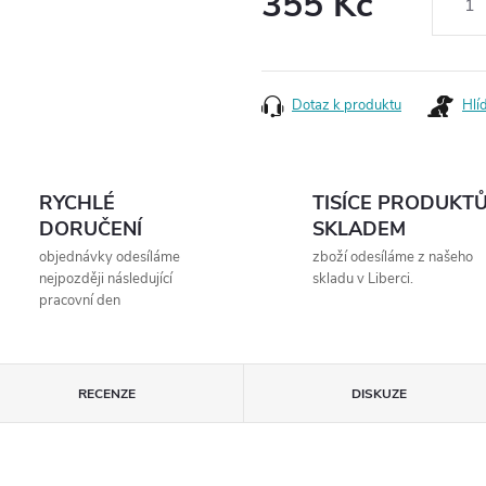
355 Kč
Měrná
cena:
Dotaz k produktu
Hlí
RYCHLÉ
TISÍCE PRODUKT
DORUČENÍ
SKLADEM
objednávky odesíláme
zboží odesíláme z našeho
nejpozději následující
skladu v Liberci.
pracovní den
RECENZE
DISKUZE