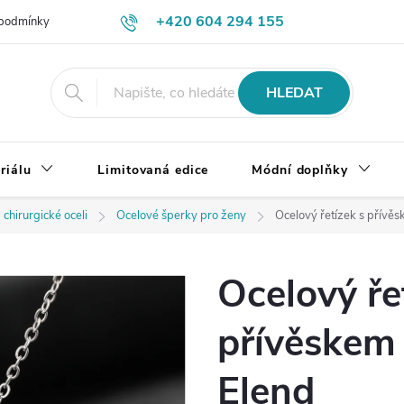
+420 604 294 155
podmínky
Výměna, vrácení a reklamace zboží
Doprava a platba
HLEDAT
riálu
Limitovaná edice
Módní doplňky
 chirurgické oceli
Ocelové šperky pro ženy
Ocelový řetízek s přívěsk
Ocelový ře
přívěskem -
Elend