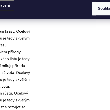
avení
Souhl
elového řetízku s
em krásy. Ocelový
tu je tedy skvělým
rásu.
olem přírody.
kého listu je tedy
 milují přírodu.
m života. Ocelový
tu je tedy skvělým
ivota.
m růstu. Ocelový
tu je tedy skvělým
st a rozvíjet se.