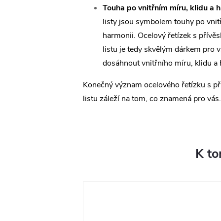
Touha po vnitřním míru, klidu a h
listy jsou symbolem touhy po vnit
harmonii. Ocelový řetízek s přívě
listu je tedy skvělým dárkem pro vš
dosáhnout vnitřního míru, klidu a
Konečný význam ocelového řetízku s př
listu záleží na tom, co znamená pro vás.
K to