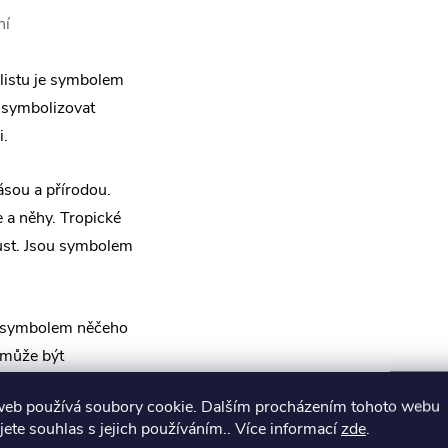
ní
 listu je symbolem
é symbolizovat
i.
ásou a přírodou.
 a něhy. Tropické
růst. Jsou symbolem
ké symbolem něčeho
d může být
ouhy po duchovním
web používá soubory cookie. Dalším procházením tohoto webu
ní. Nakonec je na
jete souhlas s jejich používáním.. Více informací
zde
.
tohoto přívěsku.