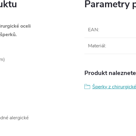
uktu
Parametry 
rurgické oceli
EAN
:
šperků.
Materiál
:
cm)
Produkt naleznete 
Šperky z chirurgické
ádné alergické