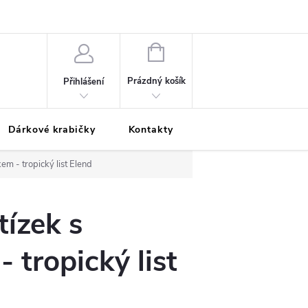
Podmínky ochrany osobních údajů
Odložená platba
Blog
Pé
NÁKUPNÍ
KOŠÍK
Prázdný košík
Přihlášení
Dárkové krabičky
Kontakty
Moje objednávka
em - tropický list Elend
tízek s
 tropický list