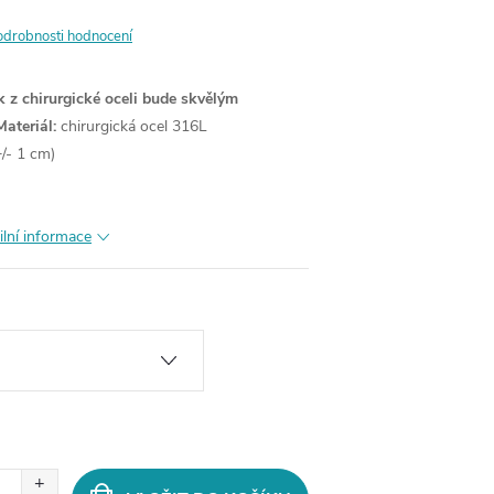
odrobnosti hodnocení
 z chirurgické oceli bude skvělým
Materiál:
chirurgická ocel 316L
/- 1 cm)
ilní informace