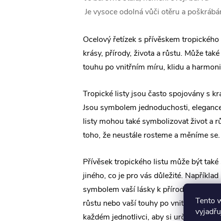
Je vysoce odolná vůči otěru a poškrábá
Ocelový řetízek s přívěskem tropického
krásy, přírody, života a růstu. Může tak
touhu po vnitřním míru, klidu a harmoni
Tropické listy jsou často spojovány s kr
Jsou symbolem jednoduchosti, elegance
listy mohou také symbolizovat život a 
toho, že neustále rosteme a měníme se.
Přívěsek tropického listu může být ta
jiného, co je pro vás důležité. Napříkla
symbolem vaší lásky k přírodě, vaší t
Tento 
růstu nebo vaší touhy po vnitřním smíře
vyjadřu
každém jednotlivci, aby si určil význam 