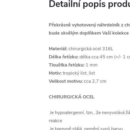
Detailní popis prod
Překrásně vyhotovený náhrdelník z chi
bude skvělým doplňkem Vaší kolekce 
Materiál:
chirurgická ocel 316L
Délka řetízku:
délka cca 45 cm (+/- 1 
Tloušťka řetízku:
1 mm
Motiv:
tropický list, list
Velikost motivu:
cca 2,7 cm
CHIRURGICKÁ OCEL
Je hypoalergenní, tzn., že nevyvolává ž
reakce
Je barevně stálá, nemění svoji barvu