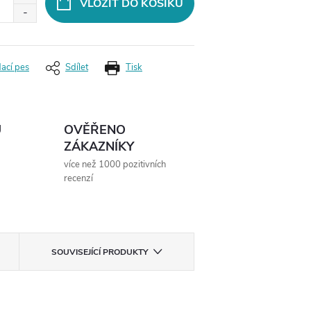
VLOŽIT DO KOŠÍKU
dací pes
Sdílet
Tisk
Ů
OVĚŘENO
ZÁKAZNÍKY
více než 1000 pozitivních
recenzí
SOUVISEJÍCÍ PRODUKTY