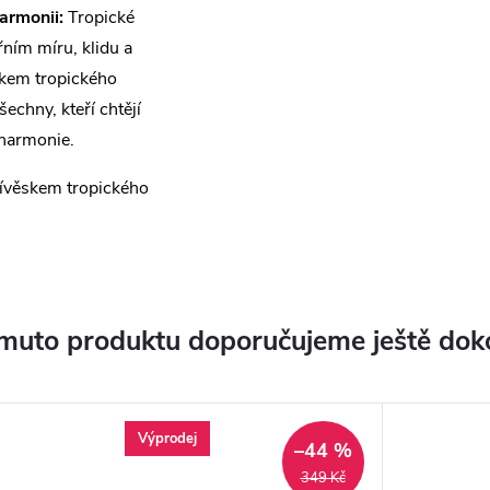
armonii:
Tropické
řním míru, klidu a
skem tropického
echny, kteří chtějí
 harmonie.
ívěskem tropického
muto produktu doporučujeme ještě dok
Výprodej
–44 %
349 Kč