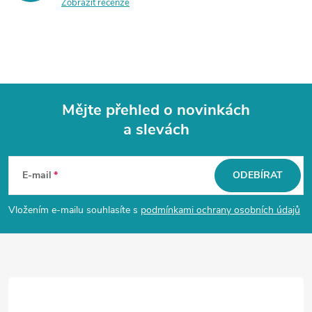
Zobrazit recenze
Mějte přehled o novinkách
a slevách
Z
á
E-mail
ODEBÍRAT
p
Vložením e-mailu souhlasíte s
podmínkami ochrany osobních údajů
a
t