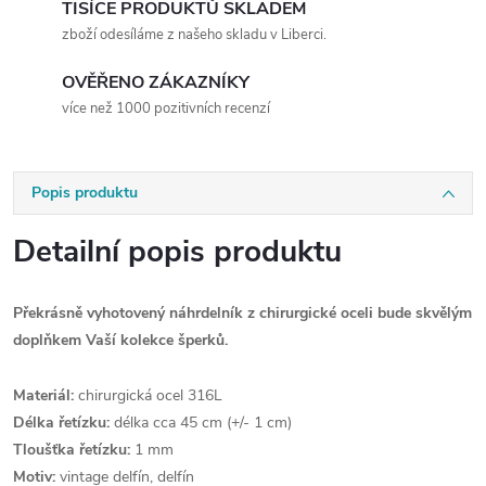
TISÍCE PRODUKTŮ SKLADEM
zboží odesíláme z našeho skladu v Liberci.
OVĚŘENO ZÁKAZNÍKY
více než 1000 pozitivních recenzí
Popis produktu
Detailní popis produktu
Překrásně vyhotovený náhrdelník z chirurgické oceli bude skvělým
doplňkem Vaší kolekce šperků.
Materiál:
chirurgická ocel 316L
Délka řetízku:
délka cca 45 cm (+/- 1 cm)
Tloušťka řetízku:
1 mm
Motiv:
vintage delfín, delfín