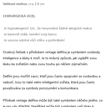
Velikost motivu:
cca 2,9 cm
CHIRURGICKÁ OCEL
Je hypoalergenní, tzn., že nevyvolává žádné alergické reakce
Je barevně stálá, nemění svoji barvu
Je vysoce odolná vůči otěru a poškrábání
Ocelový řetízek s přívěskem vintage delfína je symbolem svobody,
inteligence a lásky k moři. Je to krásný způsob, jak vyjádřit svou
lásku ke zvířatům nebo svou touhu po něčem zázračném.
Delfíni jsou mořští savci, kteří jsou často spojováni se svobodou a
radostí. Jsou to také velmi inteligentní zvířata, která jsou často
považována za symboly porozumění a komunikace.
Přívěsek vintage delfína může být také symbolem něčeho jiného, co
je pro vás důležité. Například může být symbolem vaší lásky k