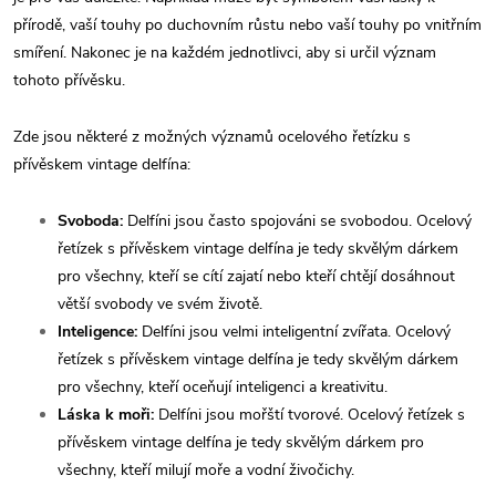
přírodě, vaší touhy po duchovním růstu nebo vaší touhy po vnitřním
smíření. Nakonec je na každém jednotlivci, aby si určil význam
tohoto přívěsku.
Zde jsou některé z možných významů ocelového řetízku s
přívěskem vintage delfína:
Svoboda:
Delfíni jsou často spojováni se svobodou. Ocelový
řetízek s přívěskem vintage delfína je tedy skvělým dárkem
pro všechny, kteří se cítí zajatí nebo kteří chtějí dosáhnout
větší svobody ve svém životě.
Inteligence:
Delfíni jsou velmi inteligentní zvířata. Ocelový
řetízek s přívěskem vintage delfína je tedy skvělým dárkem
pro všechny, kteří oceňují inteligenci a kreativitu.
Láska k moři:
Delfíni jsou mořští tvorové. Ocelový řetízek s
přívěskem vintage delfína je tedy skvělým dárkem pro
všechny, kteří milují moře a vodní živočichy.