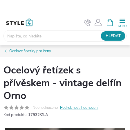
Přejít
na
obsah
NÁKUPNÍ
KOŠÍK
HLEDAT
Ocelové šperky pro ženy
Ocelový řetízek s
přívěskem - vintage delfín
Orno
Neohodnoceno
Podrobnosti hodnocení
Kód produktu:
17932/ZLA