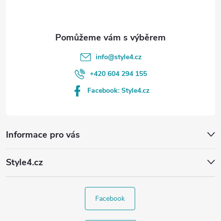
í
info
@
style4.cz
+420 604 294 155
Facebook: Style4.cz
Informace pro vás
Style4.cz
Facebook