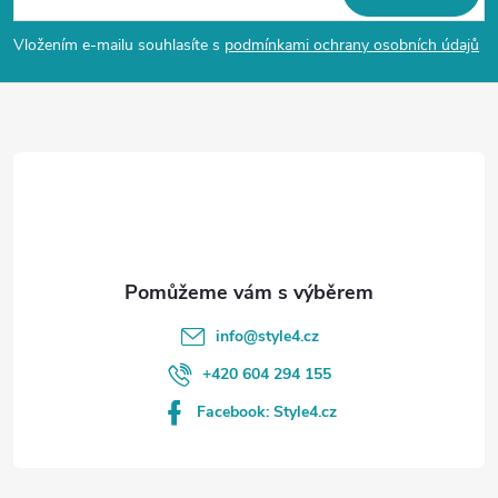
p
Vložením e-mailu souhlasíte s
podmínkami ochrany osobních údajů
a
t
í
info
@
style4.cz
+420 604 294 155
Facebook: Style4.cz