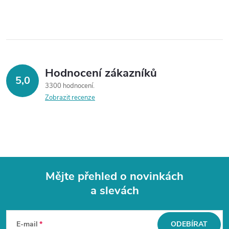
Hodnocení zákazníků
5,0
3300 hodnocení
Zobrazit recenze
Mějte přehled o novinkách
a slevách
Z
á
E-mail
ODEBÍRAT