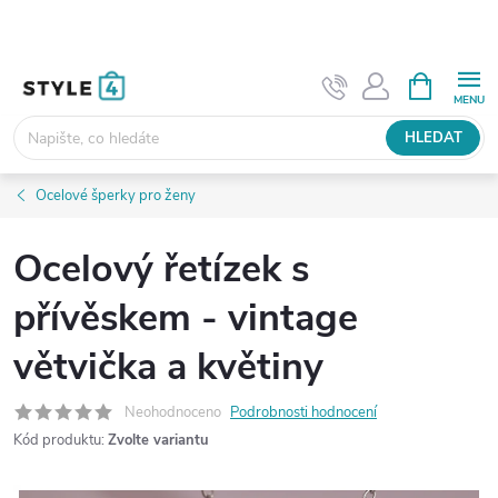
Přejít
na
obsah
NÁKUPNÍ
KOŠÍK
HLEDAT
Ocelové šperky pro ženy
Ocelový řetízek s
přívěskem - vintage
větvička a květiny
Neohodnoceno
Podrobnosti hodnocení
Kód produktu:
Zvolte variantu