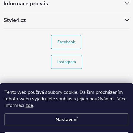
Informace pro vás
Style4.cz
Facebook
Instagram
Tento web používá soubory cookie. Dalším procházením
tohoto webu vyjadřujete souhlas s jejich používáním.. Více
informací
zde
.
Nastavení
Copyright 2026
Style4.cz
. Všechna práva vyhrazena.