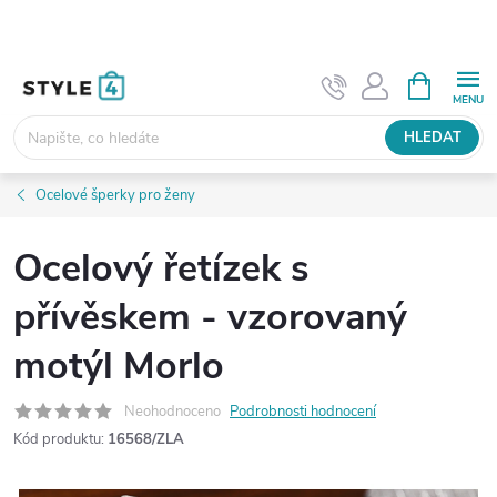
Přejít
na
obsah
NÁKUPNÍ
KOŠÍK
HLEDAT
Ocelové šperky pro ženy
Ocelový řetízek s
přívěskem - vzorovaný
motýl Morlo
Neohodnoceno
Podrobnosti hodnocení
Kód produktu:
16568/ZLA