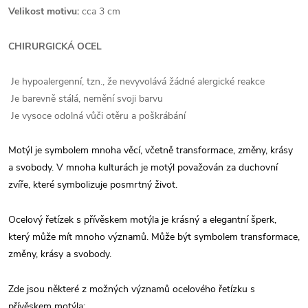
Velikost motivu:
cca 3 cm
CHIRURGICKÁ OCEL
Je hypoalergenní, tzn., že nevyvolává žádné alergické reakce
Je barevně stálá, nemění svoji barvu
Je vysoce odolná vůči otěru a poškrábání
Motýl je symbolem mnoha věcí, včetně transformace, změny, krásy
a svobody. V mnoha kulturách je motýl považován za duchovní
zvíře, které symbolizuje posmrtný život.
Ocelový řetízek s přívěskem motýla je krásný a elegantní šperk,
který může mít mnoho významů. Může být symbolem transformace,
změny, krásy a svobody.
Zde jsou některé z možných významů ocelového řetízku s
přívěskem motýla: