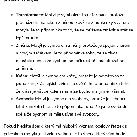
Transformace:
Motýl je symbolem transformace, protože
prochází dramatickou změnou, když se z housenky vyvine v
motýla. Je to připomínka toho, že se můžeme změnit a stát se
lepšími lidmi.
Změna:
Motýl je symbolem změny, protože je spojen s jarem
a novým začátkem. Je to připomínka toho, že se život
neustále mění a že bychom se měli učit přizpůsobovat se
změnám.
Krása:
Motýl je symbolem krásy, protože je považován za
jedno z nejkrásnějších zvířat na světě. Je to připomínka toho,
že krása je všude kolem nás a že bychom si ji měli všímat.
Svoboda:
Motýl je symbolem svobody, protože je schopen
létat kamkoli chce. Je to připomínka toho, že jsme svobodní
lidé a že bychom si měli užívat své svobody.
Pokud hledáte šperk, který má hluboký význam, ocelový řetízek s
přívěskem motýla je skvělou volbou. Je to šperk, který vám bude