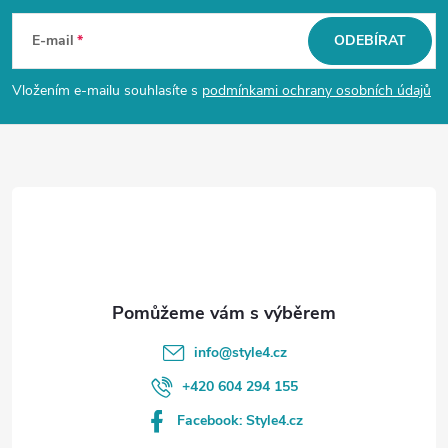
á
E-mail
ODEBÍRAT
p
Vložením e-mailu souhlasíte s
podmínkami ochrany osobních údajů
a
t
í
info
@
style4.cz
+420 604 294 155
Facebook: Style4.cz