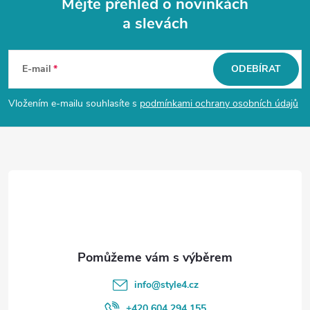
Mějte přehled o novinkách
a slevách
Z
á
E-mail
ODEBÍRAT
p
Vložením e-mailu souhlasíte s
podmínkami ochrany osobních údajů
a
t
í
info
@
style4.cz
+420 604 294 155