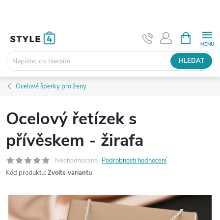
Přejít
na
obsah
NÁKUPNÍ
KOŠÍK
HLEDAT
Ocelové šperky pro ženy
Ocelový řetízek s
přívěskem - žirafa
Neohodnoceno
Podrobnosti hodnocení
Kód produktu:
Zvolte variantu