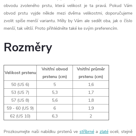
obvodu zvoleného prstu, která velikost je ta pravá. Pokud Vám
obvod prstu vyjde někde mezi dvěma velikostmi, doporučujeme
zvolit spíše menší variantu. Měly by Vám ale sedět oba, jak o číslo
menší, tak větší. Proto přihlédněte také ke svým preferencím.
Rozměry
Vnitřní obvod
Vnitřní průměr
Velikost prstenu
prstenu (cm)
prstenu (cm)
50 (US 6)
5
1,6
53 (US 7)
5,3
1,7
57 (US 8)
5,6
1,8
59 - 60 (US 9)
6
1,9
62 (US 10)
6,3
2
Prozkoumejte naši nabídku prstenů ve
stříbrné
a
zlaté
oceli, stejně