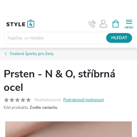
Přejít
na
obsah
NÁKUPNÍ
KOŠÍK
HLEDAT
Ocelové šperky pro ženy
Prsten - N & O, stříbrná
ocel
Neohodnoceno
Podrobnosti hodnocení
Kód produktu:
Zvolte variantu