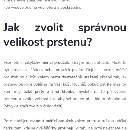
- Je barevně stálá, nemění svoji barvu.
- Je vysoce odolná vůči otěru a poškrábání.
Jak zvolit správnou
velikost prstenu?
Vezměte si jakýkoliv
měřící proužek
, kterým prst obtočíte. Může to
být provázek, šňůrka nebo proužek papíru. Dejte si pozor, měřící
proužek musí být
kolem prstu dostatečně utažený
přesně tak, jak
prsteny obvykle doléhají na Vaši kůži. Rovněž pokud patříte mezi ty,
kteří mají
úzké prsty a širší klouby
, myslete na to při výběru
prstenu a zvolte velikost tak, aby šel prsten přes kloub přetáhnout
(obvykle stačí zvolit o číslo větší).
Poté stačí jen
ovinout měřící proužek
kolem prstu a tužkou udělat
čárku tam, kde se dvě
šňůrky protínají
. V tabulce poté naleznete dle