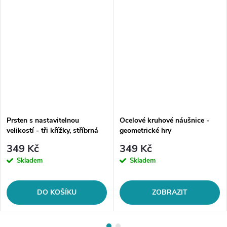
Prsten s nastavitelnou
Ocelové kruhové náušnice -
velikostí - tři křížky, stříbrná
geometrické hry
ocel
349 Kč
349 Kč
Skladem
Skladem
DO KOŠÍKU
ZOBRAZIT