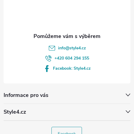
t
í
info
@
style4.cz
+420 604 294 155
Facebook: Style4.cz
Informace pro vás
Style4.cz
Facebook