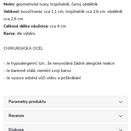
Motiv:
geometrické tvary, trojúhelník, černý obdélník
Velikost:
kosočtverec cca 1,1 cm, trojúhelník cca 2,6 cm, obdélník
cca 2,6 cm
Celková délka náušnice:
cca 4 cm
Barva:
dle výběru
CHIRURGICKÁ OCEL
- Je hypoalergenní, tzn., že nevyvolává žádné alergické reakce
- Je barevně stálá, nemění svoji barvu
- Je vysoce odolná vůči otěru a poškrábání
Parametry produktu
Recenze
Diskuse