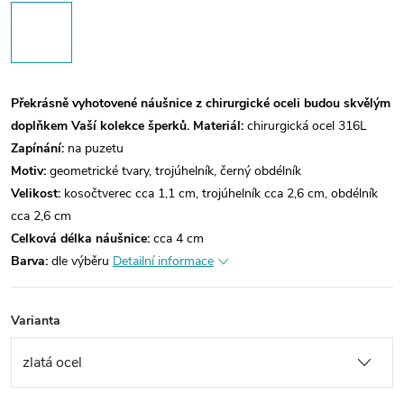
Překrásně vyhotovené náušnice z chirurgické oceli budou skvělým
doplňkem Vaší kolekce šperků.
Materiál:
chirurgická ocel 316L
Zapínání:
na puzetu
Motiv:
geometrické tvary, trojúhelník, černý obdélník
Velikost:
kosočtverec cca 1,1 cm, trojúhelník cca 2,6 cm, obdélník
cca 2,6 cm
Celková délka náušnice:
cca 4 cm
Barva:
dle výběru
Detailní informace
Varianta