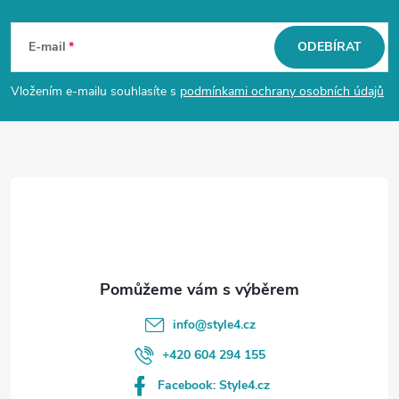
Z
á
E-mail
ODEBÍRAT
p
Vložením e-mailu souhlasíte s
podmínkami ochrany osobních údajů
a
t
í
info
@
style4.cz
+420 604 294 155
Facebook: Style4.cz