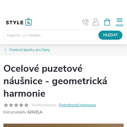
Přejít
na
obsah
NÁKUPNÍ
KOŠÍK
HLEDAT
Ocelové šperky pro ženy
Ocelové puzetové
náušnice - geometrická
harmonie
Neohodnoceno
Podrobnosti hodnocení
Kód produktu:
620/ZLA