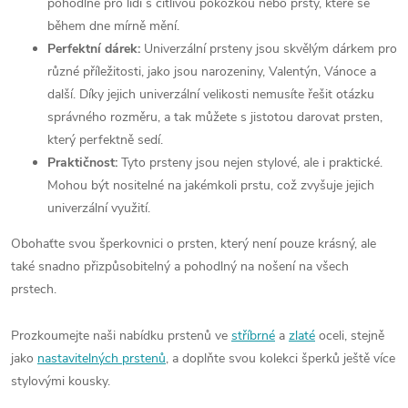
pohodlné pro lidi s citlivou pokožkou nebo prsty, které se
během dne mírně mění.
Perfektní dárek:
Univerzální prsteny jsou skvělým dárkem pro
různé příležitosti, jako jsou narozeniny, Valentýn, Vánoce a
další. Díky jejich univerzální velikosti nemusíte řešit otázku
správného rozměru, a tak můžete s jistotou darovat prsten,
který perfektně sedí.
Praktičnost:
Tyto prsteny jsou nejen stylové, ale i praktické.
Mohou být nositelné na jakémkoli prstu, což zvyšuje jejich
univerzální využití.
Obohaťte svou šperkovnici o prsten, který není pouze krásný, ale
také snadno přizpůsobitelný a pohodlný na nošení na všech
prstech.
Prozkoumejte naši nabídku prstenů ve
stříbrné
a
zlaté
oceli, stejně
jako
nastavitelných prstenů
, a doplňte svou kolekci šperků ještě více
stylovými kousky.