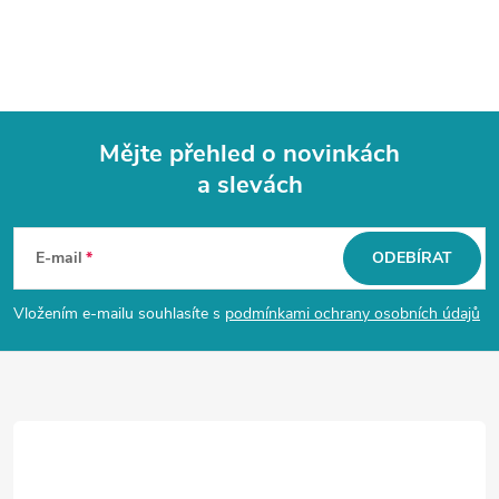
Mějte přehled o novinkách
a slevách
Z
á
E-mail
ODEBÍRAT
p
Vložením e-mailu souhlasíte s
podmínkami ochrany osobních údajů
a
t
í