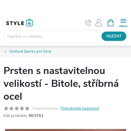
Přejít
na
obsah
NÁKUPNÍ
KOŠÍK
HLEDAT
Ocelové šperky pro ženy
Prsten s nastavitelnou
velikostí - Bitole, stříbrná
ocel
Neohodnoceno
Podrobnosti hodnocení
Kód produktu:
98/ST61