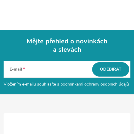
Mějte přehled o novinkách
a slevách
Z
á
E-mail
ODEBÍRAT
p
Vložením e-mailu souhlasíte s
podmínkami ochrany osobních údajů
a
t
í