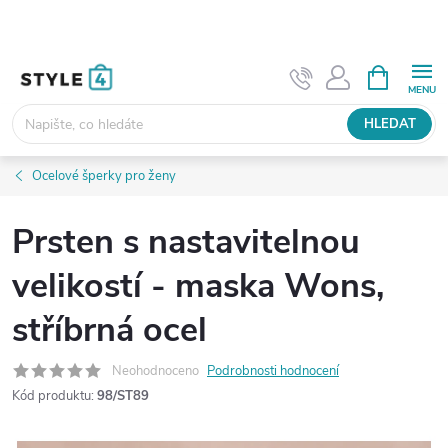
Přejít
na
obsah
NÁKUPNÍ
KOŠÍK
HLEDAT
Ocelové šperky pro ženy
Prsten s nastavitelnou
velikostí - maska Wons,
stříbrná ocel
Neohodnoceno
Podrobnosti hodnocení
Kód produktu:
98/ST89