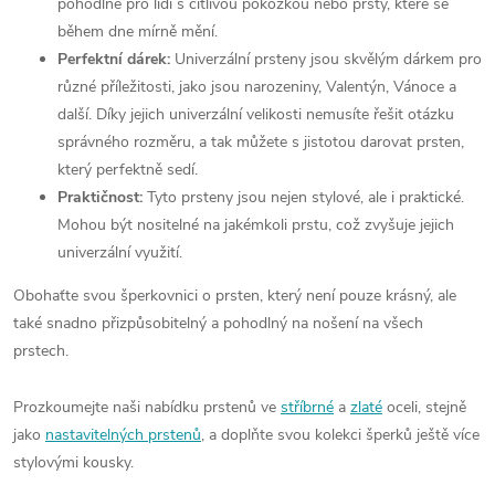
pohodlné pro lidi s citlivou pokožkou nebo prsty, které se
během dne mírně mění.
Perfektní dárek:
Univerzální prsteny jsou skvělým dárkem pro
různé příležitosti, jako jsou narozeniny, Valentýn, Vánoce a
další. Díky jejich univerzální velikosti nemusíte řešit otázku
správného rozměru, a tak můžete s jistotou darovat prsten,
který perfektně sedí.
Praktičnost:
Tyto prsteny jsou nejen stylové, ale i praktické.
Mohou být nositelné na jakémkoli prstu, což zvyšuje jejich
univerzální využití.
Obohaťte svou šperkovnici o prsten, který není pouze krásný, ale
také snadno přizpůsobitelný a pohodlný na nošení na všech
prstech.
Prozkoumejte naši nabídku prstenů ve
stříbrné
a
zlaté
oceli, stejně
jako
nastavitelných prstenů
, a doplňte svou kolekci šperků ještě více
stylovými kousky.