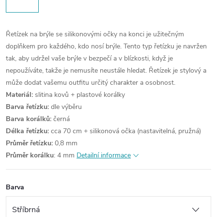
Řetízek na brýle se silikonovými očky na konci je užitečným
doplňkem pro každého, kdo nosí brýle. Tento typ řetízku je navržen
tak, aby udržel vaše brýle v bezpečí a v blízkosti, když je
nepoužíváte, takže je nemusíte neustále hledat. Řetízek je stylový a
může dodat vašemu outfitu určitý charakter a osobnost.
Materiál:
slitina kovů + plastové korálky
Barva řetízku:
dle výběru
Barva korálků:
černá
Délka řetízku:
cca 70 cm + silikonová očka (nastavitelná, pružná)
Průměr řetízku:
0,8 mm
Průměr korálku
: 4 mm
Detailní informace
Barva