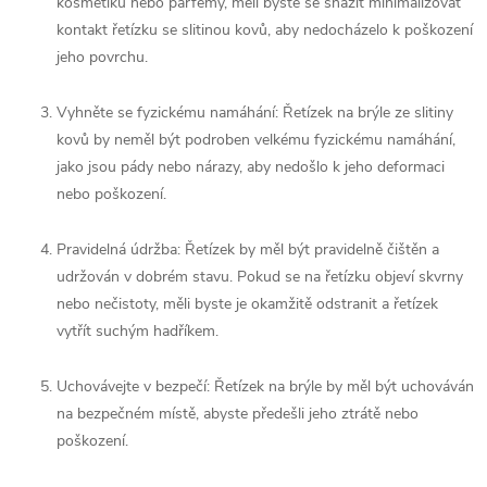
kosmetiku nebo parfémy, měli byste se snažit minimalizovat
kontakt řetízku se slitinou kovů, aby nedocházelo k poškození
jeho povrchu.
Vyhněte se fyzickému namáhání: Řetízek na brýle ze slitiny
kovů by neměl být podroben velkému fyzickému namáhání,
jako jsou pády nebo nárazy, aby nedošlo k jeho deformaci
nebo poškození.
Pravidelná údržba: Řetízek by měl být pravidelně čištěn a
udržován v dobrém stavu. Pokud se na řetízku objeví skvrny
nebo nečistoty, měli byste je okamžitě odstranit a řetízek
vytřít suchým hadříkem.
Uchovávejte v bezpečí: Řetízek na brýle by měl být uchováván
na bezpečném místě, abyste předešli jeho ztrátě nebo
poškození.