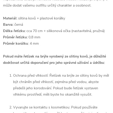
může dodat vašemu outfitu určitý charakter a osobnost.
Materiál:
slitina kovů + plastové korálky
Barva:
černá
Délka řetízku:
cca 70 cm + silikonová očka (nastavitelná, pružná)
Průměr řetízku:
0,8 mm
Průměr korálku
: 4 mm
Pokud máte řetízek na brýle vyrobený ze slitiny kovů, je důležité
dodržovat určitá doporučení pro jeho správné užívání a údržbu:
Ochrana před vlhkostí: Řetízek na brýle ze slitiny kovů by měl
být chráněn před vlhkostí, zejména před vodou, abyste
předešli jeho korodování. Pokud bude řetízek vystaven
vlhkému prostředí, měli byste ho okamžitě vysušit.
Vyvarujte se kontaktu s kosmetikou: Pokud používáte