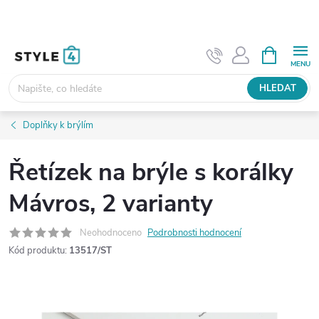
Přejít
na
obsah
NÁKUPNÍ
KOŠÍK
HLEDAT
Doplňky k brýlím
Řetízek na brýle s korálky
Mávros, 2 varianty
Neohodnoceno
Podrobnosti hodnocení
Kód produktu:
13517/ST