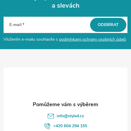
a slevách
Z
á
E-mail
ODEBÍRAT
p
Vložením e-mailu souhlasíte s
podmínkami ochrany osobních údajů
a
t
í
info
@
style4.cz
+420 604 294 155