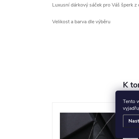
Luxusní dárkový sáček pro Váš šperk z c
Velikost a barva dle výběru
K to
Tento 
vyjadřu
Nast