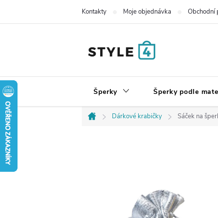
Přejít
Kontakty
Moje objednávka
Obchodní 
na
obsah
Šperky
Šperky podle mate
Dárkové krabičky
Sáček na šper
Domů