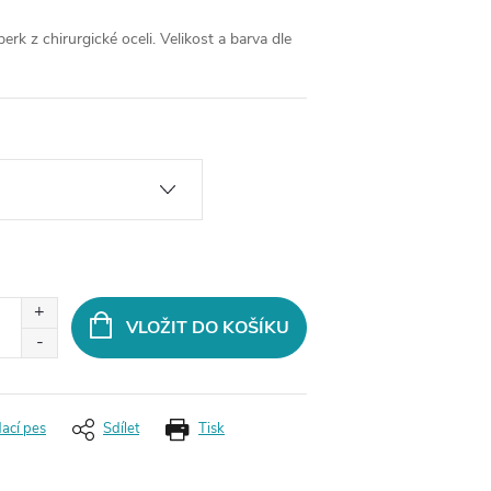
rk z chirurgické oceli.
Velikost a barva dle
VLOŽIT DO KOŠÍKU
dací pes
Sdílet
Tisk