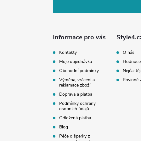
á
p
a
Informace pro vás
Style4.c
t
Kontakty
O nás
Moje objednávka
Hodnoce
í
Obchodní podmínky
Nejčastěj
Výměna, vrácení a
Povinné 
reklamace zboží
Doprava a platba
Podmínky ochrany
osobních údajů
Odložená platba
Blog
Péče o šperky z