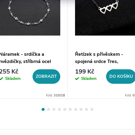
Náramek - srdíčka a
Řetízek s přívěskem -
hvězdičky, stříbrná ocel
spojená srdce Tres,
stříbrná ocel
255 Kč
199 Kč
ZOBRAZIT
DO KOŠÍKU
Skladem
Skladem
Kód:
310/18
Kód:
0