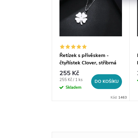
 se dvěma přívěsky
Řetízek s přívěskem -
 Double, stříbrná
čtyřlístek Clover, stříbrná
ocel
č
255 Kč
DO KOŠÍKU
Měrná
255 Kč / 1 ks
em
DO KOŠÍKU
cena:
Skladem
Kód:
0464
Kód:
1463