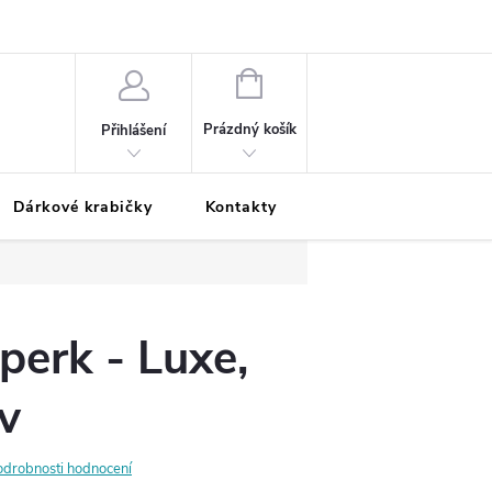
Podmínky ochrany osobních údajů
Odložená platba
Blog
Pé
NÁKUPNÍ
KOŠÍK
Prázdný košík
Přihlášení
Dárkové krabičky
Kontakty
Moje objednávka
perk - Luxe,
v
odrobnosti hodnocení