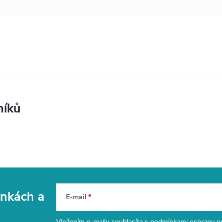
níků
vinkách
a
E-mail
Vložením e-mailu souhlasíte s
podmínkami ochrany o