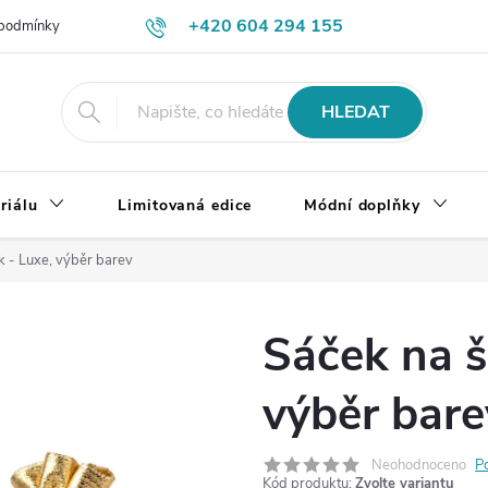
+420 604 294 155
podmínky
Výměna, vrácení a reklamace zboží
Doprava a platba
HLEDAT
riálu
Limitovaná edice
Módní doplňky
k - Luxe, výběr barev
Sáček na š
výběr bare
Neohodnoceno
P
Kód produktu:
Zvolte variantu