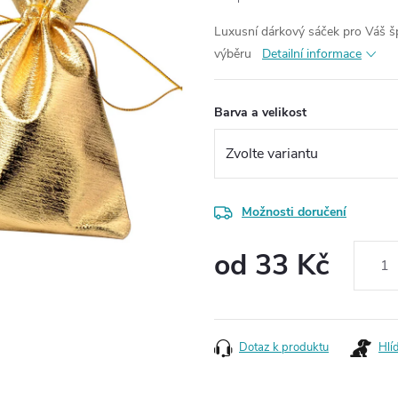
Luxusní dárkový sáček pro Váš špe
výběru
Detailní informace
Barva a velikost
Možnosti doručení
od
33 Kč
Měrná
cena:
Dotaz k produktu
Hlí