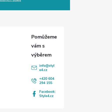
info
@
styl
e4.cz
+420 604
294 155
Facebook:
Style4.cz