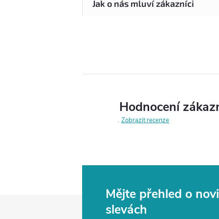
Hodnocení zákaz
Zobrazit recenze
Mějte přehled o no
Z
slevách