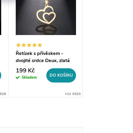
Řetízek s přívěskem -
Řetízek s přívěske
dvojité srdce Deux, zlatá
dvojité srdce Deux,
ocel
stříbrná ocel
199 Kč
289 Kč
DO KOŠÍKU
DO 
Skladem
Skladem
319
Kód:
0323