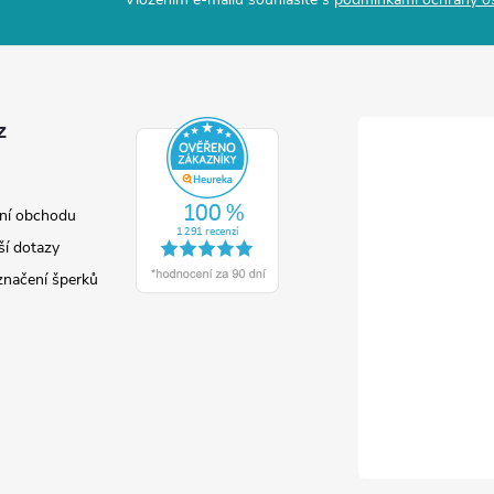
z
ní obchodu
ší dotazy
značení šperků