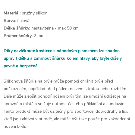
Materiál:
pružný silikon
Barva:
fialová
Délka šňůrky:
nastavitelná - max 50 cm
Průměr šňůrky:
2 mm
Díky navléknuté kostičce s náhodným písmenem lze snadno
upravit délku a zahrnout šňůrku kolem hlavy, aby brýle držely
pevně a bezpečně.
Silikonová šňůrka na brýle může pomoci chránit brýle před
poškozením, například před pádem na zem, ztrátou nebo rozbitím.
Dále může zlepšit pohodlí nošení brýlí tím, že umožní udržet je na
správném místě a snižuje nutnost častého přikládání a sundávání.
Tento produkt může být užitečný pro sportovce, dobrodruhy a lidi,
kteří jsou aktivní v přírodě, ale může být také použit pro každodenní
nošení brýlí.