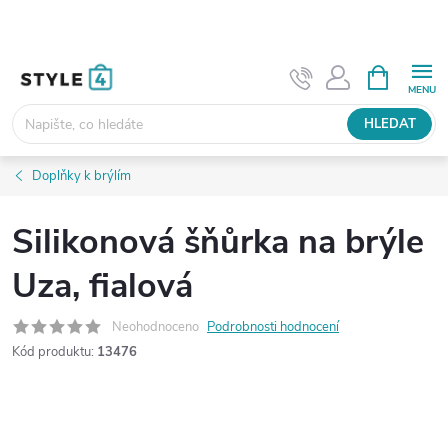
Přejít
na
obsah
NÁKUPNÍ
KOŠÍK
HLEDAT
Doplňky k brýlím
Silikonová šňůrka na brýle
Uza, fialová
Neohodnoceno
Podrobnosti hodnocení
Kód produktu:
13476