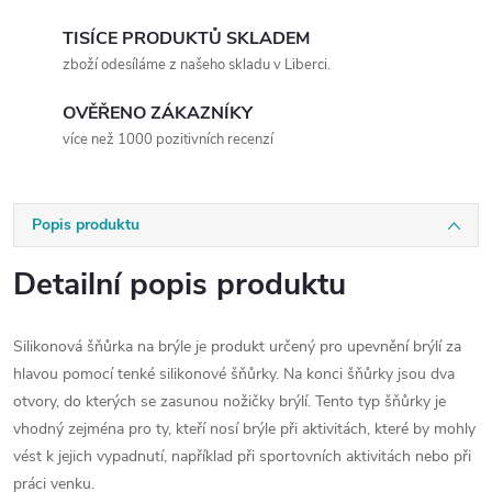
TISÍCE PRODUKTŮ SKLADEM
zboží odesíláme z našeho skladu v Liberci.
OVĚŘENO ZÁKAZNÍKY
více než 1000 pozitivních recenzí
Popis produktu
Detailní popis produktu
Silikonová šňůrka na brýle je produkt určený pro upevnění brýlí za
hlavou pomocí tenké silikonové šňůrky. Na konci šňůrky jsou dva
otvory, do kterých se zasunou nožičky brýlí. Tento typ šňůrky je
vhodný zejména pro ty, kteří nosí brýle při aktivitách, které by mohly
vést k jejich vypadnutí, například při sportovních aktivitách nebo při
práci venku.