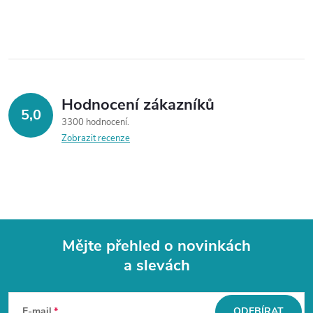
Hodnocení zákazníků
5,0
3300 hodnocení
Zobrazit recenze
Mějte přehled o novinkách
a slevách
Z
á
E-mail
ODEBÍRAT