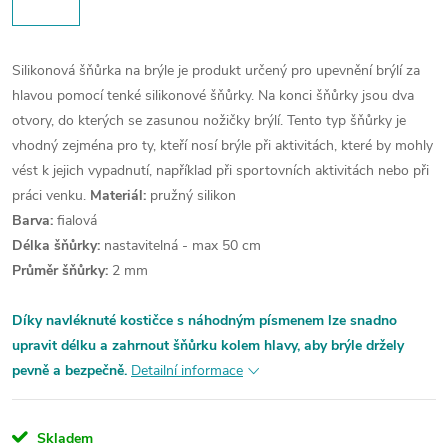
Silikonová šňůrka na brýle je produkt určený pro upevnění brýlí za
hlavou pomocí tenké silikonové šňůrky. Na konci šňůrky jsou dva
otvory, do kterých se zasunou nožičky brýlí. Tento typ šňůrky je
vhodný zejména pro ty, kteří nosí brýle při aktivitách, které by mohly
vést k jejich vypadnutí, například při sportovních aktivitách nebo při
práci venku.
Materiál:
pružný silikon
Barva:
fialová
Délka šňůrky:
nastavitelná - max 50 cm
Průměr šňůrky:
2 mm
Díky navléknuté kostičce s náhodným písmenem lze snadno
upravit délku a zahrnout šňůrku kolem hlavy, aby brýle držely
pevně a bezpečně.
Detailní informace
Skladem