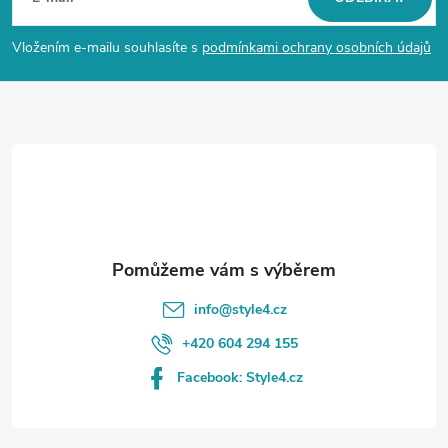
p
Vložením e-mailu souhlasíte s
podmínkami ochrany osobních údajů
a
t
í
info
@
style4.cz
+420 604 294 155
Facebook: Style4.cz