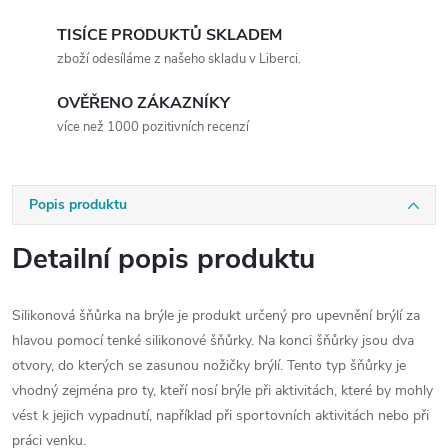
TISÍCE PRODUKTŮ SKLADEM
zboží odesíláme z našeho skladu v Liberci.
OVĚŘENO ZÁKAZNÍKY
více než 1000 pozitivních recenzí
Popis produktu
Detailní popis produktu
Silikonová šňůrka na brýle je produkt určený pro upevnění brýlí za
hlavou pomocí tenké silikonové šňůrky. Na konci šňůrky jsou dva
otvory, do kterých se zasunou nožičky brýlí. Tento typ šňůrky je
vhodný zejména pro ty, kteří nosí brýle při aktivitách, které by mohly
vést k jejich vypadnutí, například při sportovních aktivitách nebo při
práci venku.