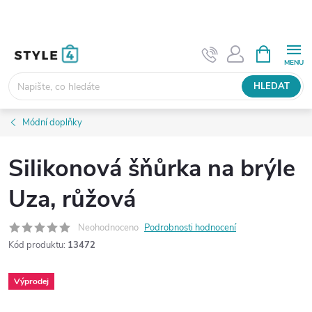
Přejít
na
obsah
NÁKUPNÍ
KOŠÍK
HLEDAT
Módní doplňky
Silikonová šňůrka na brýle
Uza, růžová
Neohodnoceno
Podrobnosti hodnocení
Kód produktu:
13472
Výprodej