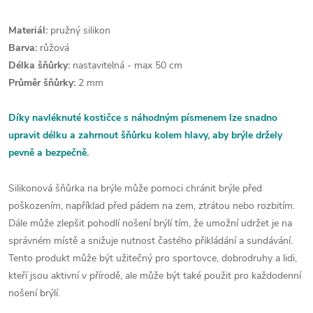
Materiál:
pružný silikon
Barva:
růžová
Délka šňůrky:
nastavitelná - max 50 cm
Průměr šňůrky:
2 mm
Díky navléknuté kostičce s náhodným písmenem lze snadno
upravit délku a zahrnout šňůrku kolem hlavy, aby brýle držely
pevně a bezpečně.
Silikonová šňůrka na brýle může pomoci chránit brýle před
poškozením, například před pádem na zem, ztrátou nebo rozbitím.
Dále může zlepšit pohodlí nošení brýlí tím, že umožní udržet je na
správném místě a snižuje nutnost častého přikládání a sundávání.
Tento produkt může být užitečný pro sportovce, dobrodruhy a lidi,
kteří jsou aktivní v přírodě, ale může být také použit pro každodenní
nošení brýlí.