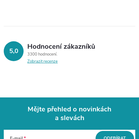
Hodnocení zákazníků
5,0
3300 hodnocení
Zobrazit recenze
Mějte přehled o novinkách
a slevách
Z
á
E-mail
ODEBÍRAT