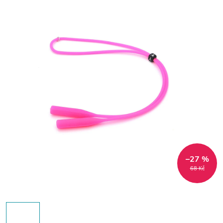
–27 %
68 Kč