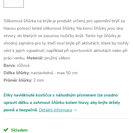
Silikonová šňůrka na brýle je produkt určený pro upevnění brýlí za
hlavou pomocí tenké silikonové šňůrky. Na konci šňůrky jsou dva
otvory, do kterých se zasunou nožičky brýlí. Tento typ šňůrky je
vhodný zejména pro ty, kteří nosí brýle při aktivitách, které by mohly
vést k jejich vypadnutí, například při sportovních aktivitách nebo při
práci venku.
Materiál:
pružný silikon
Barva:
růžová
Délka šňůrky:
nastavitelná - max 50 cm
Průměr šňůrky:
2 mm
Díky navléknuté kostičce s náhodným písmenem lze snadno
upravit délku a zahrnout šňůrku kolem hlavy, aby brýle držely
pevně a bezpečně.
Detailní informace
Skladem