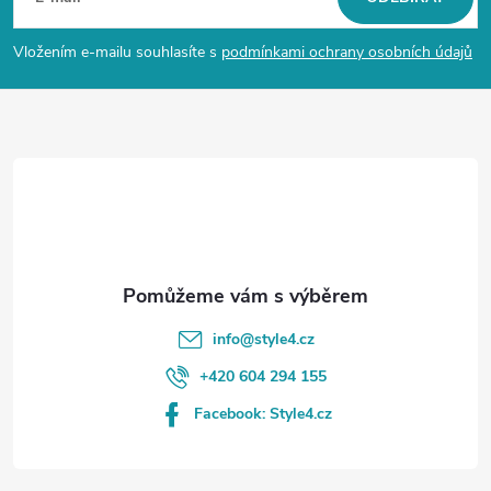
p
Vložením e-mailu souhlasíte s
podmínkami ochrany osobních údajů
a
t
í
info
@
style4.cz
+420 604 294 155
Facebook: Style4.cz