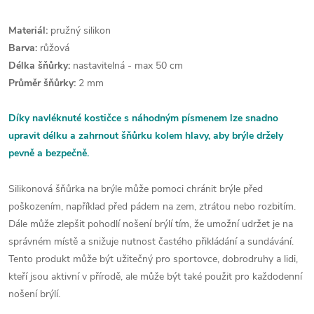
Materiál:
pružný silikon
Barva:
růžová
Délka šňůrky:
nastavitelná - max 50 cm
Průměr šňůrky:
2 mm
Díky navléknuté kostičce s náhodným písmenem lze snadno
upravit délku a zahrnout šňůrku kolem hlavy, aby brýle držely
pevně a bezpečně.
Silikonová šňůrka na brýle může pomoci chránit brýle před
poškozením, například před pádem na zem, ztrátou nebo rozbitím.
Dále může zlepšit pohodlí nošení brýlí tím, že umožní udržet je na
správném místě a snižuje nutnost častého přikládání a sundávání.
Tento produkt může být užitečný pro sportovce, dobrodruhy a lidi,
kteří jsou aktivní v přírodě, ale může být také použit pro každodenní
nošení brýlí.