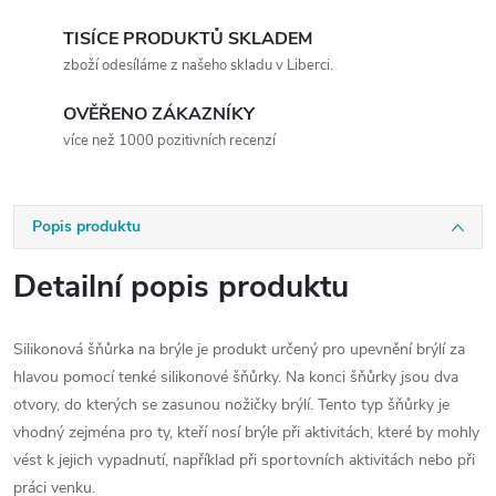
TISÍCE PRODUKTŮ SKLADEM
zboží odesíláme z našeho skladu v Liberci.
OVĚŘENO ZÁKAZNÍKY
více než 1000 pozitivních recenzí
Popis produktu
Detailní popis produktu
Silikonová šňůrka na brýle je produkt určený pro upevnění brýlí za
hlavou pomocí tenké silikonové šňůrky. Na konci šňůrky jsou dva
otvory, do kterých se zasunou nožičky brýlí. Tento typ šňůrky je
vhodný zejména pro ty, kteří nosí brýle při aktivitách, které by mohly
vést k jejich vypadnutí, například při sportovních aktivitách nebo při
práci venku.