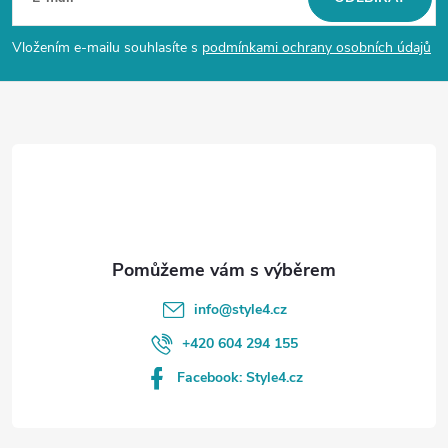
p
Vložením e-mailu souhlasíte s
podmínkami ochrany osobních údajů
a
t
í
info
@
style4.cz
+420 604 294 155
Facebook: Style4.cz