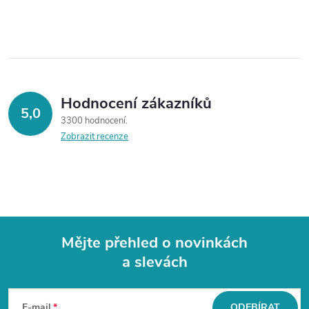
Hodnocení zákazníků
5,0
3300 hodnocení
Zobrazit recenze
Mějte přehled o novinkách
a slevách
Z
á
E-mail
ODEBÍRAT