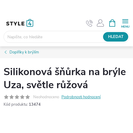
Přejít
na
obsah
NÁKUPNÍ
KOŠÍK
HLEDAT
Doplňky k brýlím
Silikonová šňůrka na brýle
Uza, světle růžová
Neohodnoceno
Podrobnosti hodnocení
Kód produktu:
13474