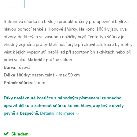
Silikonová šňůrka na brýle je produkt určený pro upevnění brýlí za
hlavou pomocí tenké silikonové šňůrky. Na konci šňůrky jsou dva
otvory, do kterých se zasunou nožičky brýlí. Tento typ šňůrky je
vhodný zejména pro ty, kteří nosí brýle při aktivitách, které by mohly
vést k jejich vypadnutí, například při sportovních aktivitách nebo při
práci venku.
Materiál:
pružný silikon
Barva:
růžová
Délka šňůrky:
nastavitelná - max 50 cm
Průměr šňůrky:
2 mm
Díky navléknuté kostičce s náhodným písmenem lze snadno
upravit délku a zahrnout šňůrku kolem hlavy, aby brýle držely
pevně a bezpečně.
Detailní informace
Skladem