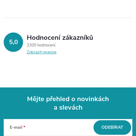
Hodnocení zákazníků
5,0
3300 hodnocení
Zobrazit recenze
Mějte přehled o novinkách
a slevách
Z
á
E-mail
ODEBÍRAT