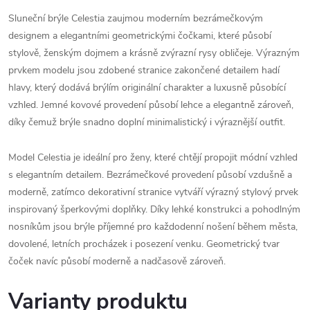
Sluneční brýle Celestia zaujmou moderním bezrámečkovým
designem a elegantními geometrickými čočkami, které působí
stylově, ženským dojmem a krásně zvýrazní rysy obličeje. Výrazným
prvkem modelu jsou zdobené stranice zakončené detailem hadí
hlavy, který dodává brýlím originální charakter a luxusně působící
vzhled. Jemné kovové provedení působí lehce a elegantně zároveň,
díky čemuž brýle snadno doplní minimalistický i výraznější outfit.
Model Celestia je ideální pro ženy, které chtějí propojit módní vzhled
s elegantním detailem. Bezrámečkové provedení působí vzdušně a
moderně, zatímco dekorativní stranice vytváří výrazný stylový prvek
inspirovaný šperkovými doplňky. Díky lehké konstrukci a pohodlným
nosníkům jsou brýle příjemné pro každodenní nošení během města,
dovolené, letních procházek i posezení venku. Geometrický tvar
čoček navíc působí moderně a nadčasově zároveň.
Varianty produktu