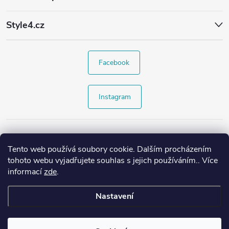
Style4.cz
Facebook
Instagram
Tento web používá soubory cookie. Dalším procházením
tohoto webu vyjadřujete souhlas s jejich používáním.. Více
informací
zde
.
Nastavení
Copyright 2026
Style4.cz
. Všechna práva vyhrazena.