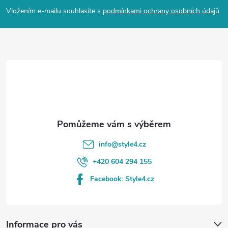
p
Vložením e-mailu souhlasíte s
podmínkami ochrany osobních údajů
a
t
í
info
@
style4.cz
+420 604 294 155
Facebook: Style4.cz
Informace pro vás