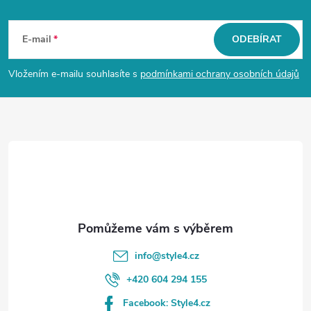
Z
á
E-mail
ODEBÍRAT
p
Vložením e-mailu souhlasíte s
podmínkami ochrany osobních údajů
a
t
í
info
@
style4.cz
+420 604 294 155
Facebook: Style4.cz