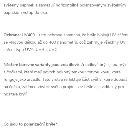
světelný paprsek a zamezují horizontálně polarizovaným světelným
paprskům vstup do oka.
Ochrana:
UV400 - tato ochrana znamená, že brýle blokují UV záření
se vlnovou délkou až do 400 nanometrů, což zahrnuje všechny UV
záření typu UVA, UVB a UVC.
Některé barevné varianty jsou zrcadlové.
Zrcadlové brýle jsou brýle
s čočkami, které mají povrch pokrytý tenkou vrstvou kovu, která
funguje jako zrcadlo. Tato vrstva reflektuje část světla, které dopadá
na čočku, zatímco zbytek světla projde skrz brýle a je viditelný pro
nositele brýlí.
Co jsou to polarizační brýle?