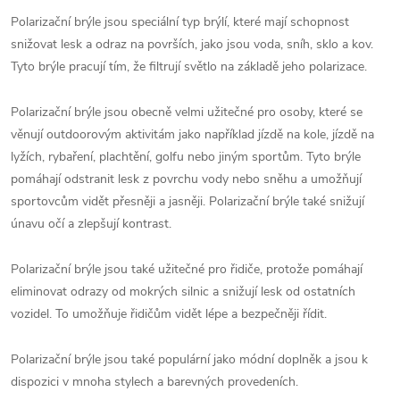
Polarizační brýle jsou speciální typ brýlí, které mají schopnost
snižovat lesk a odraz na površích, jako jsou voda, sníh, sklo a kov.
Tyto brýle pracují tím, že filtrují světlo na základě jeho polarizace.
Polarizační brýle jsou obecně velmi užitečné pro osoby, které se
věnují outdoorovým aktivitám jako například jízdě na kole, jízdě na
lyžích, rybaření, plachtění, golfu nebo jiným sportům. Tyto brýle
pomáhají odstranit lesk z povrchu vody nebo sněhu a umožňují
sportovcům vidět přesněji a jasněji. Polarizační brýle také snižují
únavu očí a zlepšují kontrast.
Polarizační brýle jsou také užitečné pro řidiče, protože pomáhají
eliminovat odrazy od mokrých silnic a snižují lesk od ostatních
vozidel. To umožňuje řidičům vidět lépe a bezpečněji řídit.
Polarizační brýle jsou také populární jako módní doplněk a jsou k
dispozici v mnoha stylech a barevných provedeních.