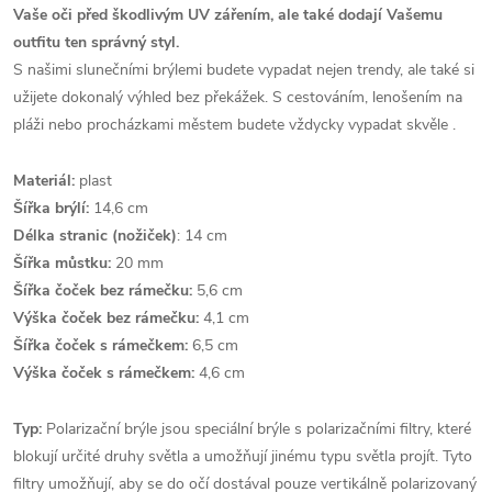
Vaše oči před škodlivým UV zářením, ale také dodají Vašemu
outfitu ten správný styl.
S našimi slunečními brýlemi budete vypadat nejen trendy, ale také si
užijete dokonalý výhled bez překážek. S cestováním, lenošením na
pláži nebo procházkami městem budete vždycky vypadat skvěle .
Materiál:
plast
Šířka brýlí:
14,6 cm
Délka stranic (nožiček)
: 14 cm
Šířka můstku:
20 mm
Šířka čoček bez rámečku:
5,6 cm
Výška čoček bez rámečku:
4,1 cm
Šířka čoček s rámečkem:
6,5 cm
Výška čoček s rámečkem:
4,6 cm
Typ:
Polarizační brýle jsou speciální brýle s polarizačními filtry, které
blokují určité druhy světla a umožňují jinému typu světla projít. Tyto
filtry umožňují, aby se do očí dostával pouze vertikálně polarizovaný