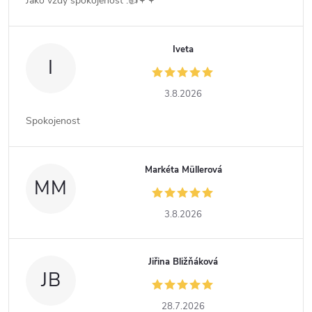
Jako vždy spokojenost .👍⚘️⚘️
Iveta
I
3.8.2026
Spokojenost
Markéta Müllerová
MM
3.8.2026
Jiřina Bližňáková
JB
28.7.2026