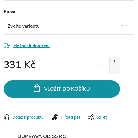
Barva
Možnosti doručení
331 Kč
Měrná
cena:
VLOŽIT DO KOŠÍKU
Dotaz k produktu
Hlídací pes
Sdílet
DOPRAVA OD 55 KČ