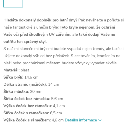
Hledáte dokonalý doplněk pro letní dny?
Pak neváhejte a pořiďte si
naše fantastické sluneční brýle!
Tyto brýle nejenom, že ochrání
Vaše oči před škodlivým UV zářením, ale také dodají Vašemu
outfitu ten správný styl.
S našimi slunečními brýlemi budete vypadat nejen trendy, ale také si
užijete dokonalý výhled bez překážek. S cestováním, lenošením na
pláži nebo procházkami městem budete vždycky vypadat skvěle .
Materiál:
plast
Šířka brýlí:
14,6 cm
Délka stranic (nožiček)
: 14 cm
Šířka můstku:
20 mm
Šířka čoček bez rámečku:
5,6 cm
Výška čoček bez rámečku:
4,1 cm
Šířka čoček s rámečkem:
6,5 cm
Výška čoček s rámečkem:
4,6 cm
Detailní informace