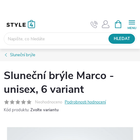
Přejít
na
obsah
NÁKUPNÍ
KOŠÍK
HLEDAT
Sluneční brýle
Sluneční brýle Marco -
unisex, 6 variant
Neohodnoceno
Podrobnosti hodnocení
Kód produktu:
Zvolte variantu