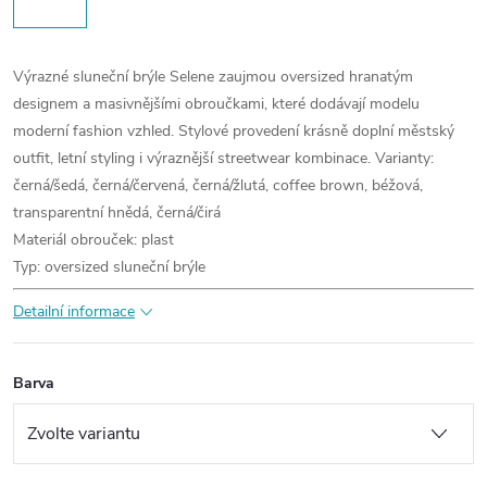
Výrazné sluneční brýle Selene zaujmou oversized hranatým
designem a masivnějšími obroučkami, které dodávají modelu
moderní fashion vzhled. Stylové provedení krásně doplní městský
outfit, letní styling i výraznější streetwear kombinace.
Varianty:
černá/šedá, černá/červená, černá/žlutá, coffee brown, béžová,
transparentní hnědá, černá/čirá
Materiál obrouček: plast
Typ: oversized sluneční brýle
Detailní informace
Barva