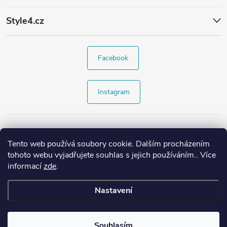
Style4.cz
Facebook
Instagram
Tento web používá soubory cookie. Dalším procházením
tohoto webu vyjadřujete souhlas s jejich používáním.. Více
informací
zde
.
Nastavení
Copyright 2026
Style4.cz
. Všechna práva vyhrazena.
Souhlasím