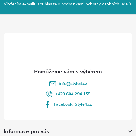
p
Vložením e-mailu souhlasíte s
podmínkami ochrany osobních údajů
a
t
í
info
@
style4.cz
+420 604 294 155
Facebook: Style4.cz
Informace pro vás