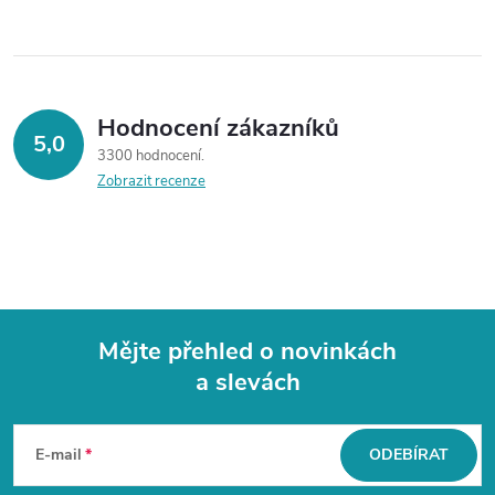
Hodnocení zákazníků
5,0
3300 hodnocení
Zobrazit recenze
Mějte přehled o novinkách
a slevách
Z
á
E-mail
ODEBÍRAT