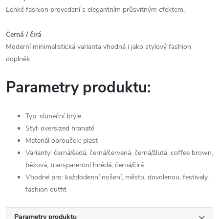
Lehké fashion provedení s elegantním průsvitným efektem.
Černá / čirá
Moderní minimalistická varianta vhodná i jako stylový fashion
doplněk.
Parametry produktu:
Typ: sluneční brýle
Styl: oversized hranaté
Materiál obrouček: plast
Varianty: černá/šedá, černá/červená, černá/žlutá, coffee brown,
béžová, transparentní hnědá, černá/čirá
Vhodné pro: každodenní nošení, město, dovolenou, festivaly,
fashion outfit
Parametry produktu