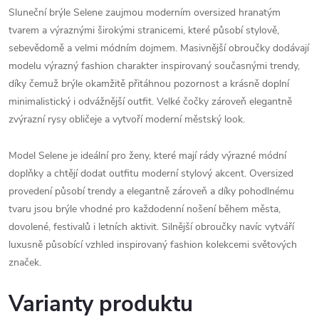
Sluneční brýle Selene zaujmou moderním oversized hranatým
tvarem a výraznými širokými stranicemi, které působí stylově,
sebevědomě a velmi módním dojmem. Masivnější obroučky dodávají
modelu výrazný fashion charakter inspirovaný současnými trendy,
díky čemuž brýle okamžitě přitáhnou pozornost a krásně doplní
minimalistický i odvážnější outfit. Velké čočky zároveň elegantně
zvýrazní rysy obličeje a vytvoří moderní městský look.
Model Selene je ideální pro ženy, které mají rády výrazné módní
doplňky a chtějí dodat outfitu moderní stylový akcent. Oversized
provedení působí trendy a elegantně zároveň a díky pohodlnému
tvaru jsou brýle vhodné pro každodenní nošení během města,
dovolené, festivalů i letních aktivit. Silnější obroučky navíc vytváří
luxusně působící vzhled inspirovaný fashion kolekcemi světových
značek.
Varianty produktu