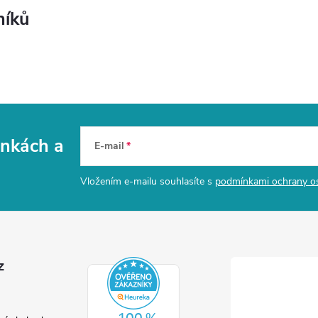
níků
vinkách
a
E-mail
Vložením e-mailu souhlasíte s
podmínkami ochrany o
z