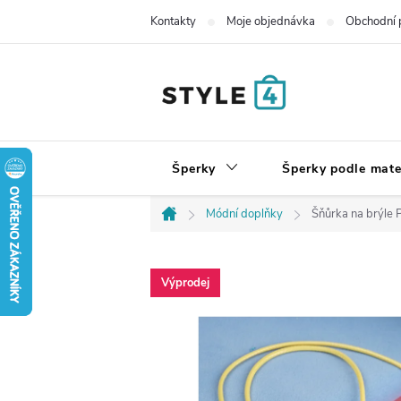
Přejít
Kontakty
Moje objednávka
Obchodní 
na
obsah
Šperky
Šperky podle mate
Módní doplňky
Šňůrka na brýle P
Domů
Výprodej