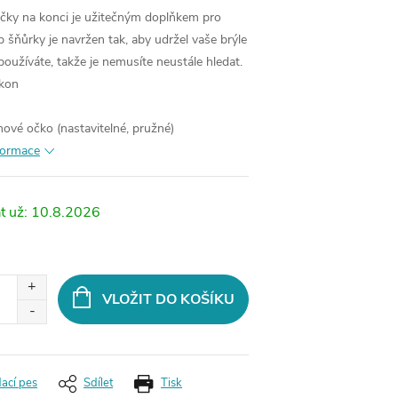
očky na konci je užitečným doplňkem pro
p šňůrky je navržen tak, aby udržel vaše brýle
epoužíváte, takže je nemusíte neustále hledat.
ikon
nové očko (nastavitelné, pružné)
nformace
10.8.2026
VLOŽIT DO KOŠÍKU
dací pes
Sdílet
Tisk