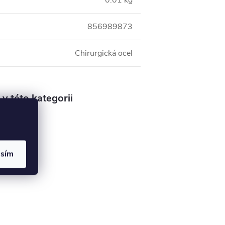
0.01 kg
856989873
Chirurgická ocel
v této kategorii
asím