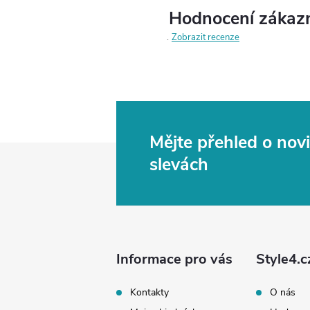
Hodnocení zákaz
Zobrazit recenze
Mějte přehled o no
Z
slevách
á
p
a
Informace pro vás
Style4.c
t
Kontakty
O nás