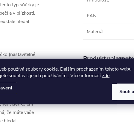
Hmotnost
:
Tento typ šňůrky je
ečí a v blízkosti,
EAN
:
eustále hledat.
Materiál
:
ko (nastavitelné,
Produkt naleznete 
web používá soubory cookie. Dalším procházením tohoto webu
Módní doplňky
jete souhlas s jejich používáním.. Více informací
zde
.
očky na konci je
avení
Souhl
nožičky vašich brýlí
chat viset kolem
ná, že máte vaše
e hledat.