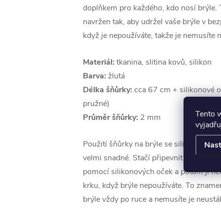
doplňkem pro každého, kdo nosí brýle. 
navržen tak, aby udržel vaše brýle v bezp
když je nepoužíváte, takže je nemusíte n
Materiál:
tkanina, slitina kovů, silikon
Barva:
žlutá
Délka šňůrky:
cca 67 cm + silikonové oč
pružné)
Tento 
Průměr šňůrky:
2 mm
vyjadřu
Použití šňůrky na brýle se silikonovými 
Nast
velmi snadné. Stačí připevnit šňůrku na 
pomocí silikonových oček a potom ji ne
krku, když brýle nepoužíváte. To zname
brýle vždy po ruce a nemusíte je neustál