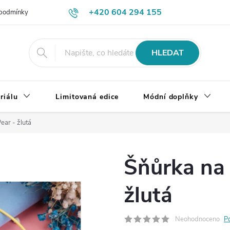
+420 604 294 155
podmínky
Výměna, vrácení a reklamace zboží
Doprava a platba
HLEDAT
riálu
Limitovaná edice
Módní doplňky
ear - žlutá
Šňůrka na 
žlutá
Neohodnoceno
P