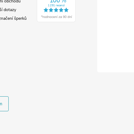
ní obchodu
ší dotazy
značení šperků
m