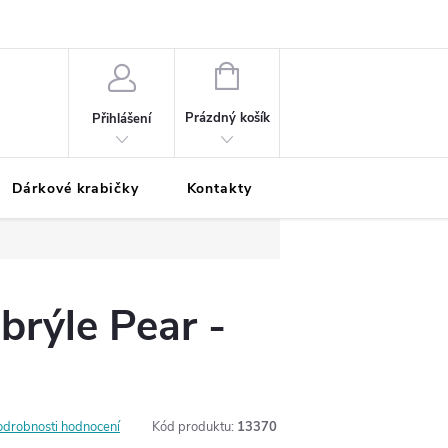
Podmínky ochrany osobních údajů
Odložená platba
Blog
Pé
NÁKUPNÍ
KOŠÍK
Prázdný košík
Přihlášení
Dárkové krabičky
Kontakty
Moje objednávka
brýle Pear -
odrobnosti hodnocení
Kód produktu:
13370