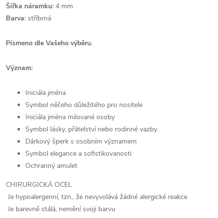
Šířka náramku:
4 mm
Barva:
stříbrná
Písmeno dle Vašeho výběru.
Význam:
Iniciála jména
Symbol něčeho důležitého pro nositele
Iniciála jména milované osoby
Symbol lásky,
přátelství nebo rodinné vazby
Dárkový šperk s osobním významem
Symbol elegance a sofistikovanosti
Ochranný amulet
CHIRURGICKÁ OCEL
Je hypoalergenní, tzn., že nevyvolává žádné alergické reakce
Je barevně stálá, nemění svoji barvu