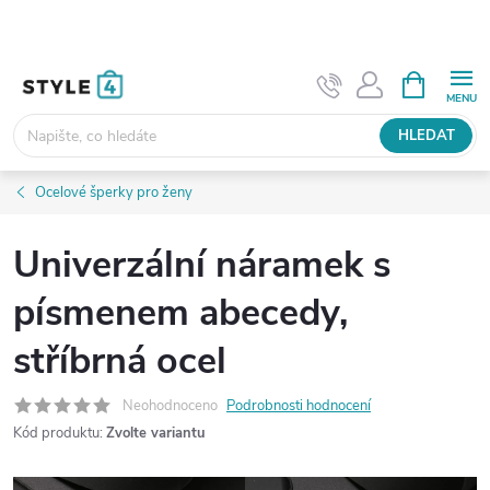
Přejít
na
obsah
NÁKUPNÍ
KOŠÍK
HLEDAT
Ocelové šperky pro ženy
Univerzální náramek s
písmenem abecedy,
stříbrná ocel
Neohodnoceno
Podrobnosti hodnocení
Kód produktu:
Zvolte variantu