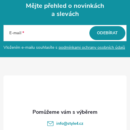
Mějte přehled o novinkách
a slevách
Z
á
E-mail
ODEBÍRAT
p
Vložením e-mailu souhlasíte s
podmínkami ochrany osobních údajů
a
t
í
info
@
style4.cz