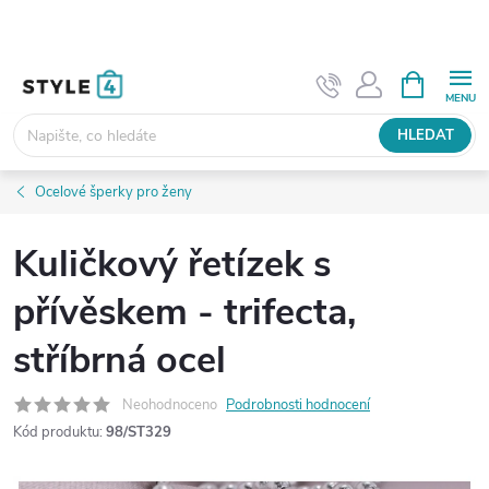
Přejít
na
obsah
NÁKUPNÍ
KOŠÍK
HLEDAT
Ocelové šperky pro ženy
Kuličkový řetízek s
přívěskem - trifecta,
stříbrná ocel
Neohodnoceno
Podrobnosti hodnocení
Kód produktu:
98/ST329