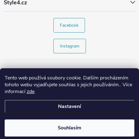
Style4.cz
Facebook
Instagram
Tento web používá soubory cookie. Dalším procházením
tohoto webu vyjadřujete souhlas s jejich používáním.. Více
informací
zde
.
Nastavení
Copyright 2026
Style4.cz
. Všechna práva vyhrazena.
Souhlasím
Vytvořil Shoptet