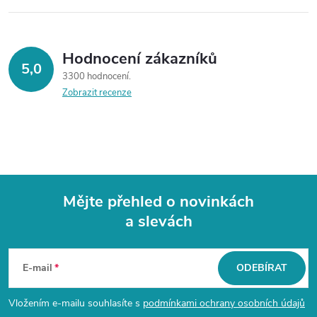
Hodnocení zákazníků
5,0
3300 hodnocení
Zobrazit recenze
Mějte přehled o novinkách
a slevách
Z
á
E-mail
ODEBÍRAT
p
Vložením e-mailu souhlasíte s
podmínkami ochrany osobních údajů