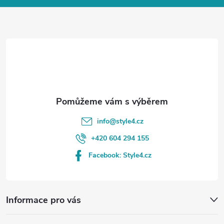
a
t
í
info
@
style4.cz
+420 604 294 155
Facebook: Style4.cz
Informace pro vás