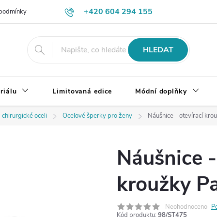
+420 604 294 155
podmínky
Výměna, vrácení a reklamace zboží
Doprava a platba
HLEDAT
riálu
Limitovaná edice
Módní doplňky
 chirurgické oceli
Ocelové šperky pro ženy
Náušnice - otevírací krou
Náušnice -
kroužky Pa
Neohodnoceno
P
Kód produktu:
98/ST475