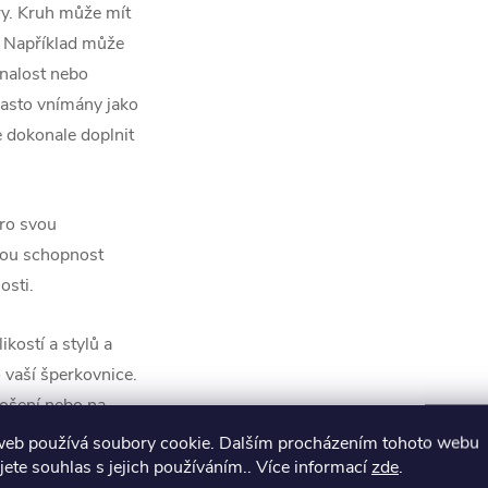
ry. Kruh může mít
. Například může
nalost nebo
často vnímány jako
e dokonale doplnit
pro svou
svou schopnost
osti.
ikostí a stylů a
 vaší šperkovnice.
nošení nebo na
e to pravé.
web používá soubory cookie. Dalším procházením tohoto webu
jete souhlas s jejich používáním.. Více informací
zde
.