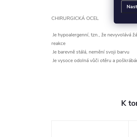
Nast
CHIRURGICKÁ OCEL
Je hypoalergenní, tzn., že nevyvolává ž
reakce
Je barevně stálá, nemění svoji barvu
Je vysoce odolná vůči otěru a poškrábá
K to