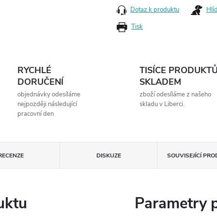
Dotaz k produktu
Hlí
Tisk
RYCHLÉ
TISÍCE PRODUKT
DORUČENÍ
SKLADEM
objednávky odesíláme
zboží odesíláme z našeho
nejpozději následující
skladu v Liberci.
pracovní den
RECENZE
DISKUZE
SOUVISEJÍCÍ PR
uktu
Parametry 