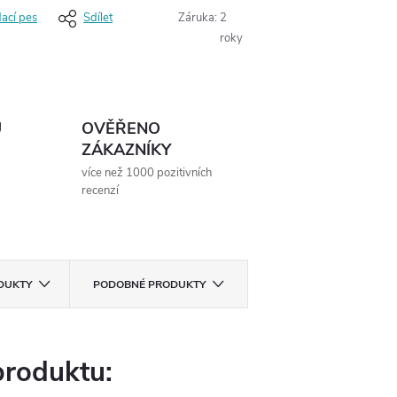
dací pes
Sdílet
Záruka
:
2
roky
Ů
OVĚŘENO
ZÁKAZNÍKY
více než 1000 pozitivních
recenzí
ODUKTY
PODOBNÉ PRODUKTY
produktu: