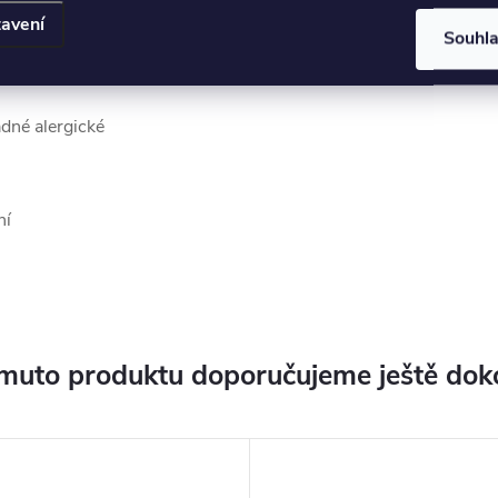
avení
Souhl
ádné alergické
ní
muto produktu doporučujeme ještě dok