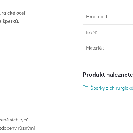
rgické oceli
Hmotnost
:
 šperků.
EAN
:
Materiál
:
Produkt naleznete 
Šperky z chirurgické
benějších typů
o zdobeny různými