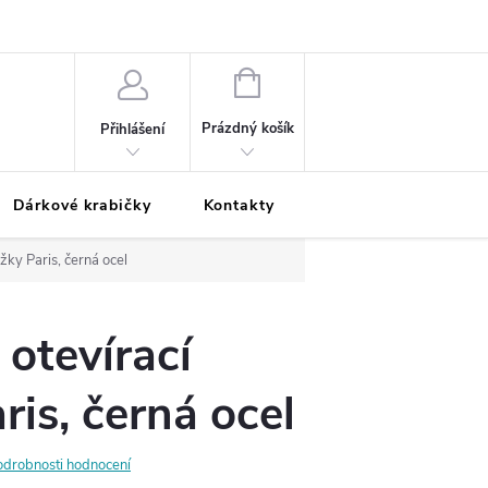
Podmínky ochrany osobních údajů
Odložená platba
Blog
Pé
NÁKUPNÍ
KOŠÍK
Prázdný košík
Přihlášení
Dárkové krabičky
Kontakty
Moje objednávka
žky Paris, černá ocel
 otevírací
ris, černá ocel
odrobnosti hodnocení