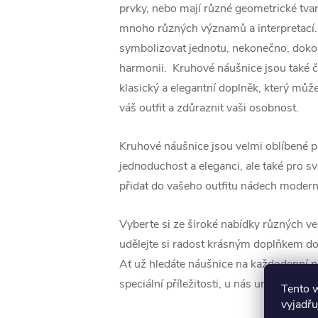
prvky, nebo mají různé geometrické tva
mnoho různých významů a interpretací
symbolizovat jednotu, nekonečno, doko
harmonii. Kruhové náušnice jsou také 
klasický a elegantní doplněk, který můž
váš outfit a zdůraznit vaši osobnost.
Kruhové náušnice jsou velmi oblíbené 
jednoduchost a eleganci, ale také pro 
přidat do vašeho outfitu nádech modern
Vyberte si ze široké nabídky různých vel
udělejte si radost krásným doplňkem do
Ať už hledáte náušnice na každodenní 
speciální příležitosti, u nás určitě najdet
Tento 
vyjadřu