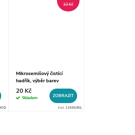
33 Kč
Mikrosemišový čistící
Krabička na šperky
hadřík, výběr barev
kabelky
20 Kč
29 Kč
ZOBRAZIT
DO 
Skladem
Skladem
MOD
Kód:
13595/BIL