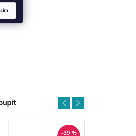
asím
oupit
–39 %