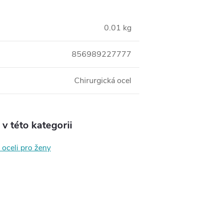
0.01 kg
856989227777
Chirurgická ocel
v této kategorii
 oceli pro ženy