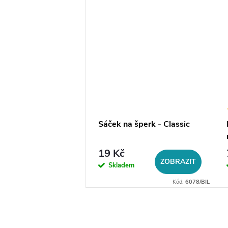
a na šperky do
Sáček na šperk - Classic
19 Kč
DO KOŠÍKU
ZOBRAZIT
em
Skladem
Kód:
14056
Kód:
6078/BIL