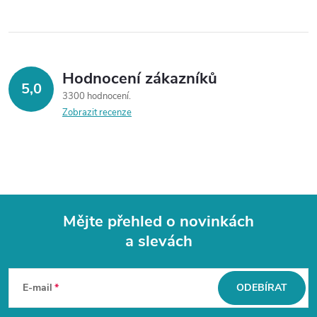
Hodnocení zákazníků
5,0
3300 hodnocení
Zobrazit recenze
Mějte přehled o novinkách
a slevách
Z
á
E-mail
ODEBÍRAT