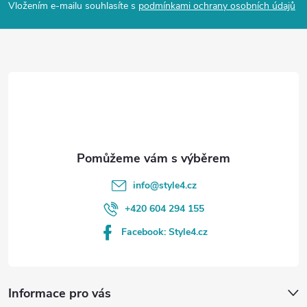
p
Vložením e-mailu souhlasíte s
podmínkami ochrany osobních údajů
a
t
í
info
@
style4.cz
+420 604 294 155
Facebook: Style4.cz
Informace pro vás