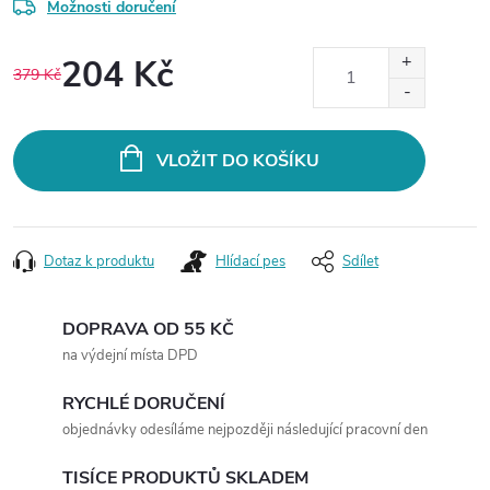
Možnosti doručení
204 Kč
379 Kč
Měrná
cena:
VLOŽIT DO KOŠÍKU
Dotaz k produktu
Hlídací pes
Sdílet
DOPRAVA OD 55 KČ
na výdejní místa DPD
RYCHLÉ DORUČENÍ
objednávky odesíláme nejpozději následující pracovní den
TISÍCE PRODUKTŮ SKLADEM