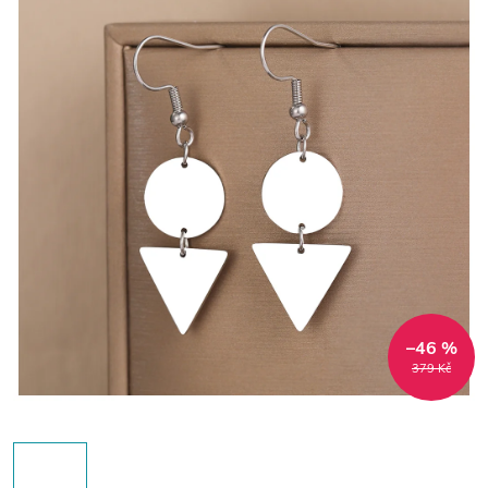
–46 %
379 Kč