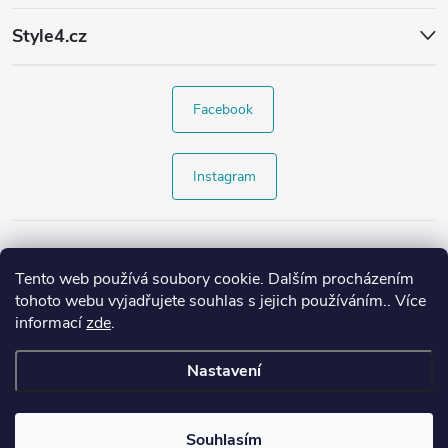
Style4.cz
Facebook
Instagram
Tento web používá soubory cookie. Dalším procházením
tohoto webu vyjadřujete souhlas s jejich používáním.. Více
informací
zde
.
Nastavení
Copyright 2026
Style4.cz
. Všechna práva vyhrazena.
Souhlasím