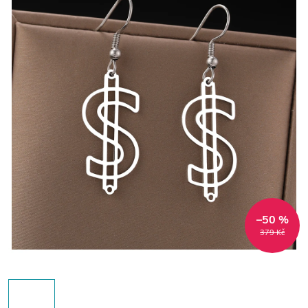
–50 %
379 Kč