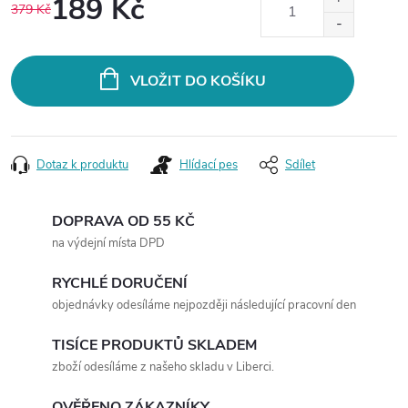
189 Kč
379 Kč
Měrná
cena:
VLOŽIT DO KOŠÍKU
Dotaz k produktu
Hlídací pes
Sdílet
DOPRAVA OD 55 KČ
na výdejní místa DPD
RYCHLÉ DORUČENÍ
objednávky odesíláme nejpozději následující pracovní den
TISÍCE PRODUKTŮ SKLADEM
zboží odesíláme z našeho skladu v Liberci.
OVĚŘENO ZÁKAZNÍKY