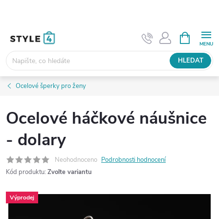
Přejít
na
obsah
NÁKUPNÍ
KOŠÍK
HLEDAT
Ocelové šperky pro ženy
Ocelové háčkové náušnice
- dolary
Neohodnoceno
Podrobnosti hodnocení
Kód produktu:
Zvolte variantu
Výprodej