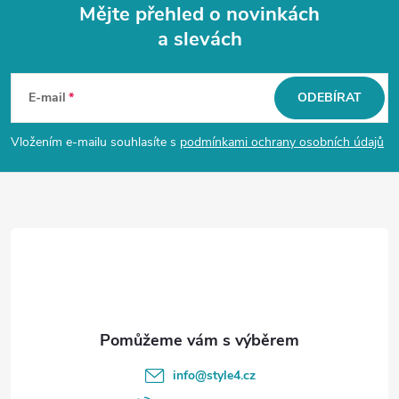
Mějte přehled o novinkách
a slevách
Z
á
E-mail
ODEBÍRAT
p
Vložením e-mailu souhlasíte s
podmínkami ochrany osobních údajů
a
t
í
info
@
style4.cz