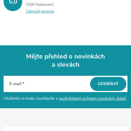
5,0
3300 hodnocení
Zobrazit recenze
Mějte přehled o novinkách
a slevách
Z
á
E-mail
ODEBÍRAT
p
Vložením e-mailu souhlasíte s
podmínkami ochrany osobních údajů
a
t