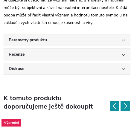
Je důležité si uvědomit, že význam náušnic s andělským motivem
může být subjektivní a závisí na osobní interpretaci nositele. Každá
osoba může přiřadit vlastní význam a hodnotu tomuto symbolu na
základě svých vlastních emocí, zkušeností a víry.
Parametry produktu
Recenze
Diskuse
K tomuto produktu
doporučujeme ještě dokoupit
Výprodej