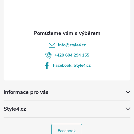
í
info
@
style4.cz
+420 604 294 155
Facebook: Style4.cz
Informace pro vás
Style4.cz
Facebook