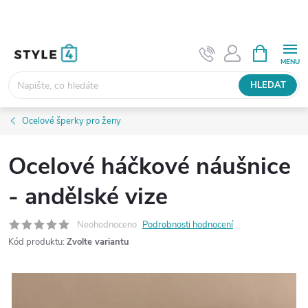
Přejít
na
obsah
NÁKUPNÍ
KOŠÍK
HLEDAT
Ocelové šperky pro ženy
Ocelové háčkové náušnice
- andělské vize
Neohodnoceno
Podrobnosti hodnocení
Kód produktu:
Zvolte variantu