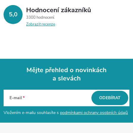
Hodnocení zákazníků
5,0
3300 hodnocení
Zobrazit recenze
Mějte přehled o novinkách
a slevách
Z
á
E-mail
ODEBÍRAT
p
Vložením e-mailu souhlasíte s
podmínkami ochrany osobních údajů
a