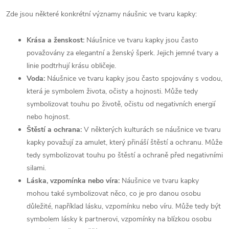
Zde jsou některé konkrétní významy náušnic ve tvaru kapky:
Krása a ženskost:
Náušnice ve tvaru kapky jsou často
považovány za elegantní a ženský šperk. Jejich jemné tvary a
linie podtrhují krásu obličeje.
Voda:
Náušnice ve tvaru kapky jsou často spojovány s vodou,
která je symbolem života, očisty a hojnosti. Může tedy
symbolizovat touhu po životě, očistu od negativních energií
nebo hojnost.
Štěstí a ochrana:
V některých kulturách se náušnice ve tvaru
kapky považují za amulet, který přináší štěstí a ochranu. Může
tedy symbolizovat touhu po štěstí a ochraně před negativními
silami.
Láska, vzpomínka nebo víra:
Náušnice ve tvaru kapky
mohou také symbolizovat něco, co je pro danou osobu
důležité, například lásku, vzpomínku nebo víru. Může tedy být
symbolem lásky k partnerovi, vzpomínky na blízkou osobu