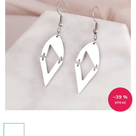
–39 %
379 Kč