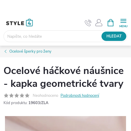
Přejít
na
obsah
NÁKUPNÍ
KOŠÍK
HLEDAT
Ocelové šperky pro ženy
Ocelové háčkové náušnice
- kapka geometrické tvary
Neohodnoceno
Podrobnosti hodnocení
Kód produktu:
19603/ZLA