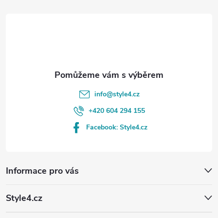
t
í
info
@
style4.cz
+420 604 294 155
Facebook: Style4.cz
Informace pro vás
Style4.cz