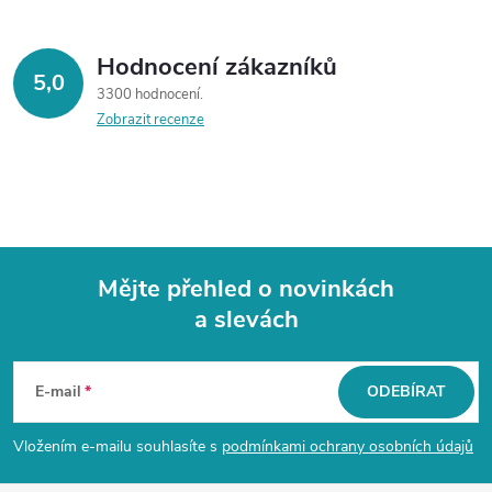
Hodnocení zákazníků
5,0
3300 hodnocení
Zobrazit recenze
Mějte přehled o novinkách
a slevách
Z
á
E-mail
ODEBÍRAT
p
Vložením e-mailu souhlasíte s
podmínkami ochrany osobních údajů