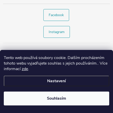
Facebook
Instagram
Tento web používá soubory cookie. Dalším procházením
tohoto webu vyjadřujete souhlas s jejich používáním.. Více
informací
zde
.
Nastavení
Copyright 2026
Style4.cz
. Všechna práva vyhrazena.
Souhlasím
Vytvořil Shoptet