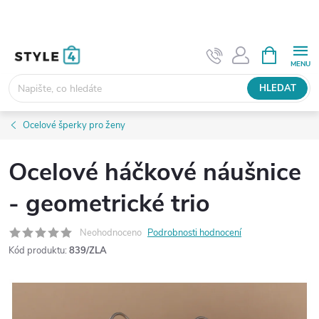
Přejít
na
obsah
NÁKUPNÍ
KOŠÍK
HLEDAT
Ocelové šperky pro ženy
Ocelové háčkové náušnice
- geometrické trio
Neohodnoceno
Podrobnosti hodnocení
Kód produktu:
839/ZLA