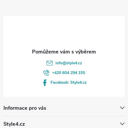
a
t
í
info
@
style4.cz
+420 604 294 155
Facebook: Style4.cz
Informace pro vás
Style4.cz