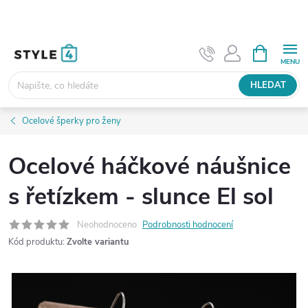
Přejít
na
obsah
NÁKUPNÍ
KOŠÍK
HLEDAT
Ocelové šperky pro ženy
Ocelové háčkové náušnice
s řetízkem - slunce El sol
Neohodnoceno
Podrobnosti hodnocení
Kód produktu:
Zvolte variantu