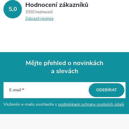
Hodnocení zákazníků
5,0
3300 hodnocení
Zobrazit recenze
Mějte přehled o novinkách
a slevách
Z
á
E-mail
ODEBÍRAT
p
Vložením e-mailu souhlasíte s
podmínkami ochrany osobních údajů
a