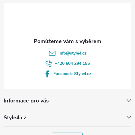
t
í
info
@
style4.cz
+420 604 294 155
Facebook: Style4.cz
Informace pro vás
Style4.cz