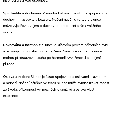
inspiraci a zářivou osobnost.
Spiritualita a duchovno:
V mnoha kulturách je slunce spojováno s
duchovními aspekty a božstvy. Nošení náušnic ve tvaru slunce
může vyjadřovat zájem o duchovno, probuzení a růst vnitřního
světla.
Rovnováha a harmonie:
Slunce je klíčovým prvkem přírodního cyklu
a ovlivňuje rovnováhu života na Zemi. Náušnice ve tvaru slunce
mohou představovat touhu po harmonii, vyváženosti a spojení s
přírodou.
Oslava a radost:
Slunce je často spojováno s oslavami, slavnostmi
a radostí. Nošení náušnic ve tvaru slunce může symbolizovat radost
ze života, přítomnost výjimečných okamžiků a oslavu vlastní
existence.