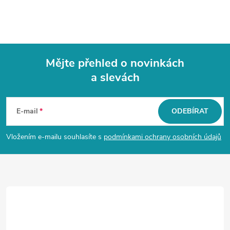
Mějte přehled o novinkách
a slevách
Z
á
E-mail
ODEBÍRAT
p
Vložením e-mailu souhlasíte s
podmínkami ochrany osobních údajů
a
t
í