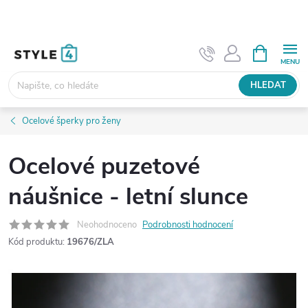
Přejít
na
obsah
NÁKUPNÍ
KOŠÍK
HLEDAT
Ocelové šperky pro ženy
Ocelové puzetové
náušnice - letní slunce
Neohodnoceno
Podrobnosti hodnocení
Kód produktu:
19676/ZLA