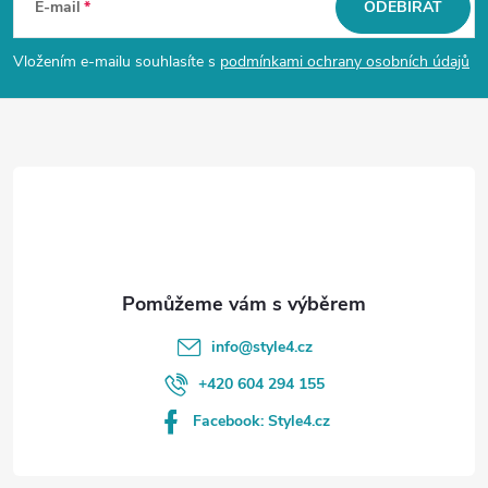
á
E-mail
ODEBÍRAT
p
Vložením e-mailu souhlasíte s
podmínkami ochrany osobních údajů
a
t
í
info
@
style4.cz
+420 604 294 155
Facebook: Style4.cz