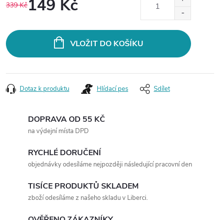
149 Kč
339 Kč
Měrná
cena:
VLOŽIT DO KOŠÍKU
Dotaz k produktu
Hlídací pes
Sdílet
DOPRAVA OD 55 KČ
na výdejní místa DPD
RYCHLÉ DORUČENÍ
objednávky odesíláme nejpozději následující pracovní den
TISÍCE PRODUKTŮ SKLADEM
zboží odesíláme z našeho skladu v Liberci.
OVĚŘENO ZÁKAZNÍKY