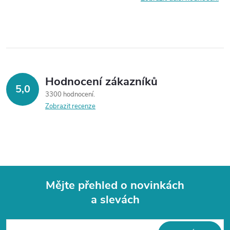
Hodnocení zákazníků
5,0
3300 hodnocení
Zobrazit recenze
Mějte přehled o novinkách
a slevách
Z