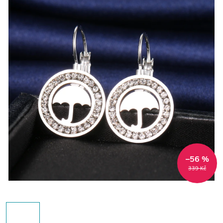
–56 %
339 Kč