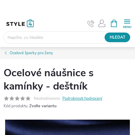
Přejít
na
obsah
NÁKUPNÍ
KOŠÍK
HLEDAT
Ocelové šperky pro ženy
Ocelové náušnice s
kamínky - deštník
Neohodnoceno
Podrobnosti hodnocení
Kód produktu:
Zvolte variantu