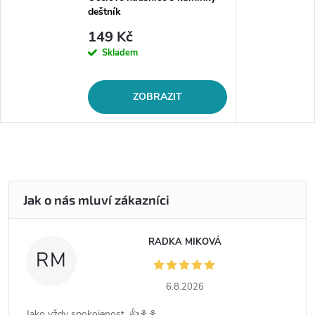
deštník
149 Kč
Skladem
ZOBRAZIT
RADKA MIKOVÁ
RM
6.8.2026
Jako vždy spokojenost .👍⚘️⚘️