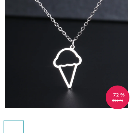
–72 %
355 Kč