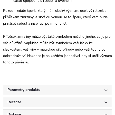
často spojována s radostí a uvolněním.
Pokud hledáte šperk, který má hluboký význam, ocelový řetízek s
přívěskem zmrzliny je skvělou volbou. Je to šperk, který vám bude
přinášet radost a inspiraci po mnoho let.
Přívěsek zmrzliny může být také symbolem něčeho jiného, co je pro
vás důležité. Například může být symbolem vaší lásky ke
sladkostem, vaší víry v magickou sílu přírody nebo vaší touhy po
dobrodružství. Nakonec je na každém jednotlivci, aby si určil význam
tohoto přívěsku.
Parametry produktu
Recenze
Diskuse