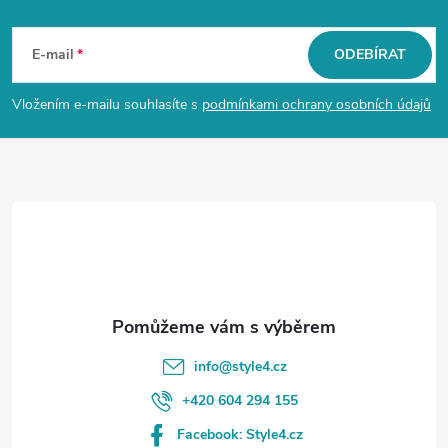
Z
á
E-mail
ODEBÍRAT
p
Vložením e-mailu souhlasíte s
podmínkami ochrany osobních údajů
a
t
í
info
@
style4.cz
+420 604 294 155
Facebook: Style4.cz