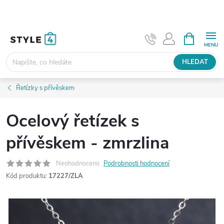
Přejít
na
obsah
NÁKUPNÍ
KOŠÍK
HLEDAT
Řetízky s přívěskem
Ocelový řetízek s
přívěskem - zmrzlina
Neohodnoceno
Podrobnosti hodnocení
Kód produktu:
17227/ZLA