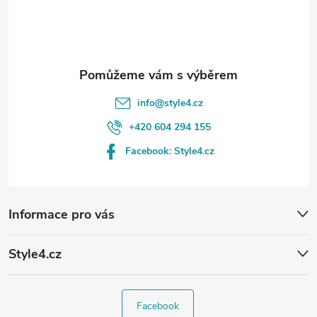
í
info
@
style4.cz
+420 604 294 155
Facebook: Style4.cz
Informace pro vás
Style4.cz
Facebook