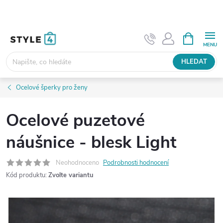
Přejít
na
obsah
NÁKUPNÍ
KOŠÍK
HLEDAT
Ocelové šperky pro ženy
Ocelové puzetové
náušnice - blesk Light
Neohodnoceno
Podrobnosti hodnocení
Kód produktu:
Zvolte variantu