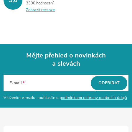
5,0
3300 hodnocení
Zobrazit recenze
Mějte přehled o novinkách
a slevách
Z
á
E-mail
ODEBÍRAT
p
Vložením e-mailu souhlasíte s
podmínkami ochrany osobních údajů
a
t