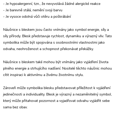
- Je hypoalergenní, tzn., že nevyvolává žádné alergické reakce
- Je barevně stálá, nemění svoji barvu
- Je vysoce odolná vůči otěru a poškrábání
Náušnice s bleskem jsou často vnímány jako symbol energie, síly a
síly přírody. Blesk představuje rychlost, dynamiku a výrazný vliv. Tato
symbolika může být spojována s osobnostními vlastnostmi jako
odvaha, neohroženost a schopnost překonávat překážky.
Náušnice s bleskem také mohou být vnímány jako vyjádření života
plného energie a strhujícího nadšení. Nositelé těchto náušnic mohou
cítit inspiraci k aktivnímu a živému životnímu stylu.
Zároveň může symbolika blesku představovat příležitost k vyjádření
jedinečnosti a individuality. Blesk je výrazný a nezaměnitelný symbol,
který může přitahovat pozornost a vyjadřovat odvahu vyjádřit sebe
sama bez obav.