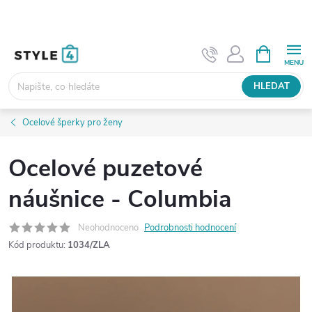
Přejít
na
obsah
NÁKUPNÍ
KOŠÍK
HLEDAT
Ocelové šperky pro ženy
Ocelové puzetové
náušnice - Columbia
Neohodnoceno
Podrobnosti hodnocení
Kód produktu:
1034/ZLA