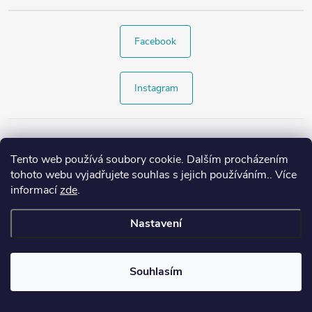
Facebook
Instagram
Tento web používá soubory cookie. Dalším procházením
tohoto webu vyjadřujete souhlas s jejich používáním.. Více
informací
zde
.
Nastavení
Copyright 2026
Style4.cz
. Všechna práva vyhrazena.
Souhlasím
Vytvořil Shoptet