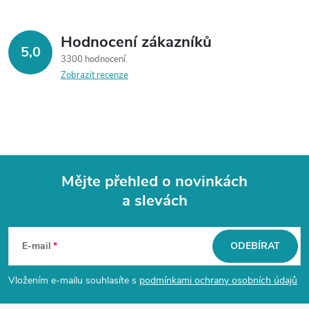
Hodnocení zákazníků
5,0
3300 hodnocení
Zobrazit recenze
Mějte přehled o novinkách
a slevách
Z
á
E-mail
ODEBÍRAT
p
Vložením e-mailu souhlasíte s
podmínkami ochrany osobních údajů