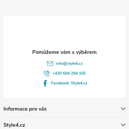
a
t
í
info
@
style4.cz
+420 604 294 155
Facebook: Style4.cz
Informace pro vás
Style4.cz