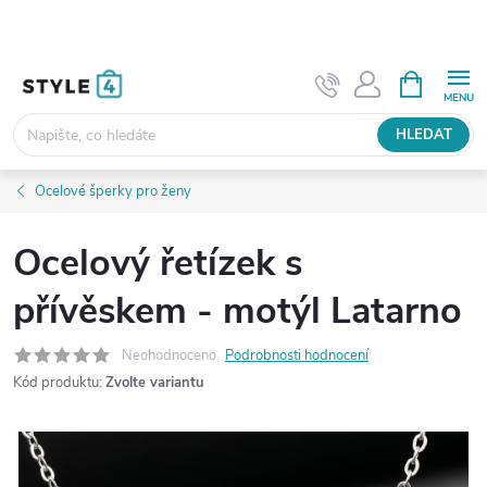
Přejít
na
obsah
NÁKUPNÍ
KOŠÍK
HLEDAT
Ocelové šperky pro ženy
Ocelový řetízek s
přívěskem - motýl Latarno
Neohodnoceno
Podrobnosti hodnocení
Kód produktu:
Zvolte variantu