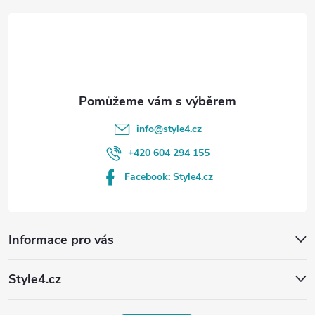
t
í
info
@
style4.cz
+420 604 294 155
Facebook: Style4.cz
Informace pro vás
Style4.cz