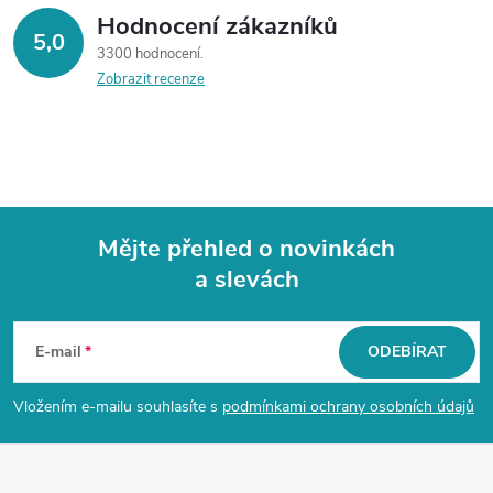
Hodnocení zákazníků
5,0
3300 hodnocení
Zobrazit recenze
Mějte přehled o novinkách
a slevách
Z
á
E-mail
ODEBÍRAT
p
Vložením e-mailu souhlasíte s
podmínkami ochrany osobních údajů
a