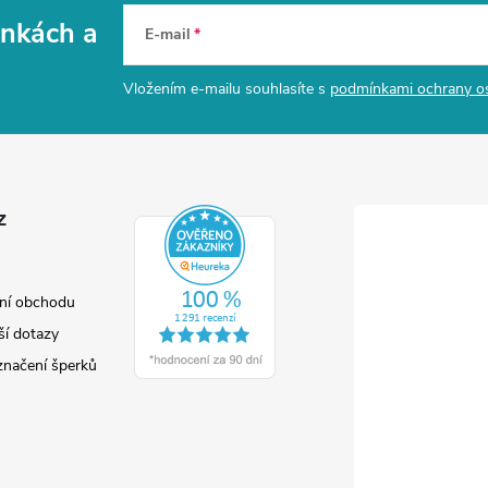
vinkách
a
E-mail
Vložením e-mailu souhlasíte s
podmínkami ochrany o
z
ní obchodu
ší dotazy
značení šperků