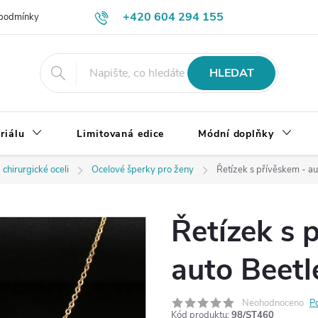
+420 604 294 155
podmínky
Výměna, vrácení a reklamace zboží
Doprava a platba
HLEDAT
riálu
Limitovaná edice
Módní doplňky
 chirurgické oceli
Ocelové šperky pro ženy
Řetízek s přívěskem - aut
Řetízek s 
auto Beetle
Neohodnoceno
P
Kód produktu:
98/ST460