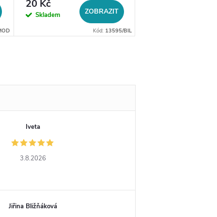
20 Kč
29 Kč
ZOBRAZIT
DO 
Skladem
Skladem
MOD
Kód:
13595/BIL
Iveta
3.8.2026
Jiřina Bližňáková