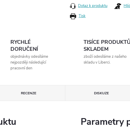
Dotaz k produktu
Hlí
Tisk
RYCHLÉ
TISÍCE PRODUKT
DORUČENÍ
SKLADEM
objednávky odesíláme
zboží odesíláme z našeho
nejpozději následující
skladu v Liberci.
pracovní den
RECENZE
DISKUZE
uktu
Parametry 