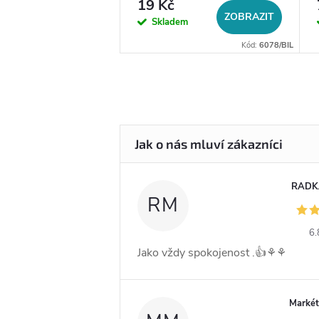
19 Kč
DO KOŠÍKU
ZOBRAZIT
em
Skladem
Kód:
14056
Kód:
6078/BIL
RADK
RM
6.
Jako vždy spokojenost .👍⚘️⚘️
Markét