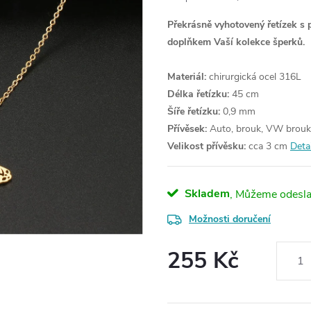
Překrásně vyhotovený řetízek s 
doplňkem Vaší kolekce šperků.
Materiál:
chirurgická ocel 316L
Délka řetízku:
45 cm
Šíře řetízku:
0,9 mm
Přívěsek:
Auto, brouk, VW brouk
Velikost přívěsku:
cca 3 cm
Deta
Skladem
Možnosti doručení
255 Kč
Měrná
cena: