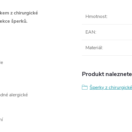
skem z chirurgické
Hmotnost
:
ekce šperků.
EAN
:
Materiál
:
le
Produkt naleznete 
Šperky z chirurgické
ádné alergické
ní