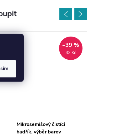
oupit
–39 %
33 Kč
asím
Mikrosemišový čistící
Krabička na šperky
hadřík, výběr barev
kabelky