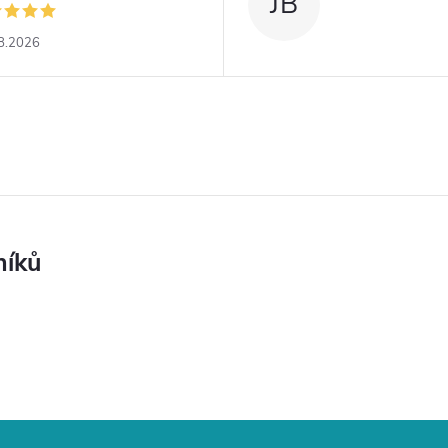
JB
8.2026
níků