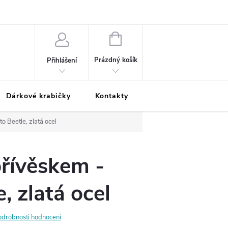
Podmínky ochrany osobních údajů
Odložená platba
Blog
Pé
NÁKUPNÍ
KOŠÍK
Prázdný košík
Přihlášení
Dárkové krabičky
Kontakty
Moje objednávka
o Beetle, zlatá ocel
přívěskem -
, zlatá ocel
odrobnosti hodnocení