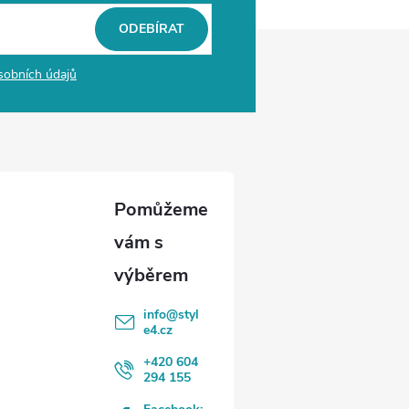
ODEBÍRAT
sobních údajů
info
@
styl
e4.cz
+420 604
294 155