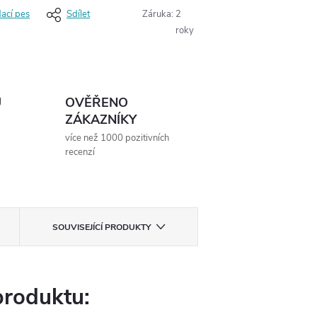
dací pes
Sdílet
Záruka
:
2
roky
Ů
OVĚŘENO
ZÁKAZNÍKY
více než 1000 pozitivních
recenzí
SOUVISEJÍCÍ PRODUKTY
produktu: