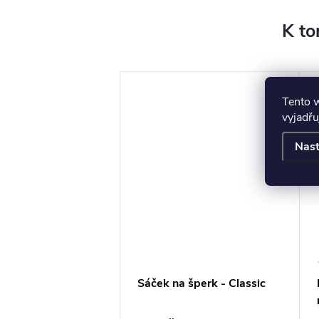
K to
Tento 
vyjadřu
Nast
a na šperky do
Sáček na šperk - Classic