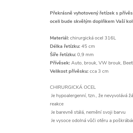
Překrásně vyhotovený řetízek s přívě
oceli bude skvělým doplňkem Vaší kol
Materiál:
chirurgická ocel 316L
Délka řetízku:
45 cm
Šíře řetízku:
0,9 mm
Přívěsek:
Auto, brouk, VW brouk, Beet
Velikost přívěsku:
cca 3 cm
CHIRURGICKÁ OCEL
Je hypoalergenní, tzn., že nevyvolává ž
reakce
Je barevně stálá, nemění svoji barvu
Je vysoce odolná vůči otěru a poškrábá