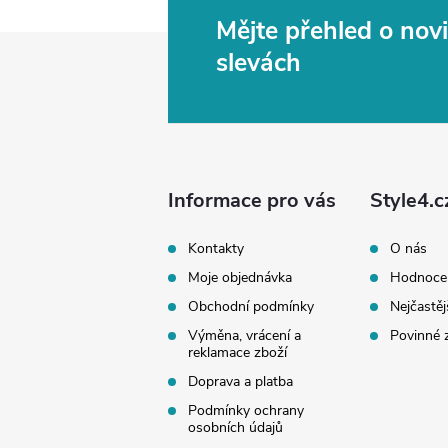
Mějte přehled o no
Z
slevách
á
p
a
Informace pro vás
Style4.c
t
Kontakty
O nás
Moje objednávka
Hodnoce
í
Obchodní podmínky
Nejčastěj
Výměna, vrácení a
Povinné 
reklamace zboží
Doprava a platba
Podmínky ochrany
osobních údajů