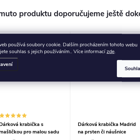
muto produktu doporučujeme ještě dok
web používá soubory cookie. Dalším procházením tohoto webu
jete souhlas s jejich používáním.. Více informací
zde
.
avení
Souhl
Dárková krabička s
Dárková krabička Madrid
mašličkou pro malou sadu
na prsten či náušnice
šperků