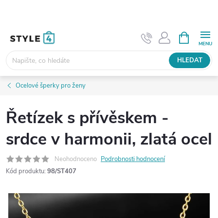
Přejít
na
obsah
NÁKUPNÍ
KOŠÍK
HLEDAT
Ocelové šperky pro ženy
Řetízek s přívěskem -
srdce v harmonii, zlatá ocel
Neohodnoceno
Podrobnosti hodnocení
Kód produktu:
98/ST407