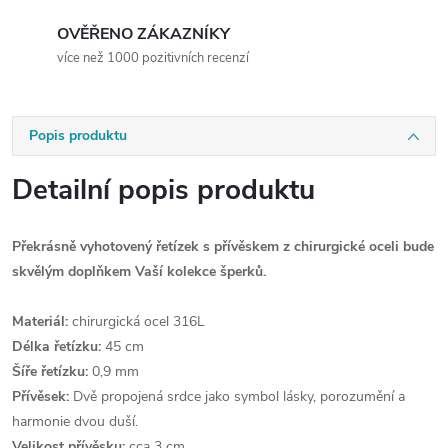
OVĚŘENO ZÁKAZNÍKY
více než 1000 pozitivních recenzí
Popis produktu
Detailní popis produktu
Překrásně vyhotovený řetízek s přívěskem z chirurgické oceli bude
skvělým doplňkem Vaší kolekce šperků.
Materiál:
chirurgická ocel 316L
Délka řetízku:
45 cm
Šíře řetízku:
0,9 mm
Přívěsek:
Dvě propojená srdce jako symbol lásky, porozumění a
harmonie dvou duší.
Velikost přívěsku:
cca 3 cm