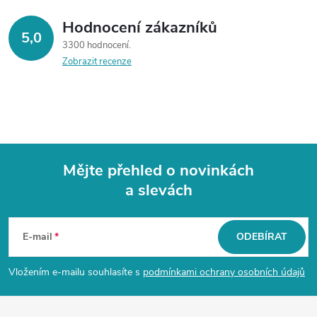
Hodnocení zákazníků
5,0
3300 hodnocení
Zobrazit recenze
Mějte přehled o novinkách
a slevách
Z
á
E-mail
ODEBÍRAT
p
Vložením e-mailu souhlasíte s
podmínkami ochrany osobních údajů
a