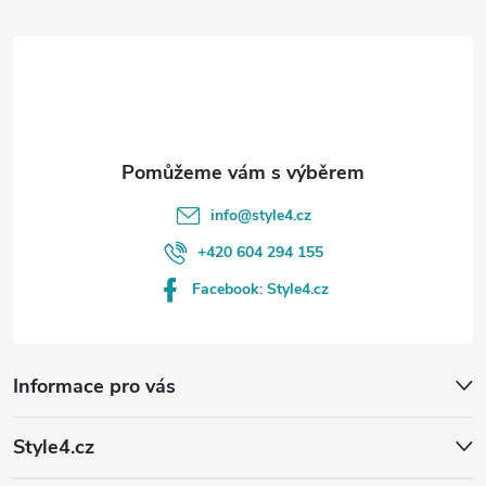
t
í
info
@
style4.cz
+420 604 294 155
Facebook: Style4.cz
Informace pro vás
Style4.cz