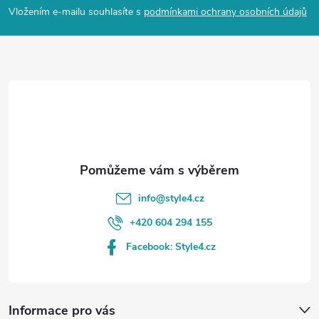
p
Vložením e-mailu souhlasíte s
podmínkami ochrany osobních údajů
a
t
í
info
@
style4.cz
+420 604 294 155
Facebook: Style4.cz
Informace pro vás