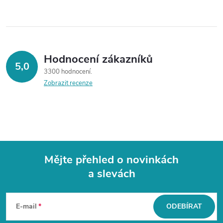
Hodnocení zákazníků
5,0
3300 hodnocení
Zobrazit recenze
Mějte přehled o novinkách
a slevách
Z
á
E-mail
ODEBÍRAT