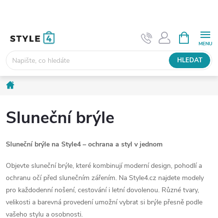
Přejít
na
obsah
NÁKUPNÍ
KOŠÍK
HLEDAT
Domů
Sluneční brýle
Sluneční brýle na Style4 – ochrana a styl v jednom
Objevte sluneční brýle, které kombinují moderní design, pohodlí a
ochranu očí před slunečním zářením. Na Style4.cz najdete modely
pro každodenní nošení, cestování i letní dovolenou. Různé tvary,
velikosti a barevná provedení umožní vybrat si brýle přesně podle
vašeho stylu a osobnosti.